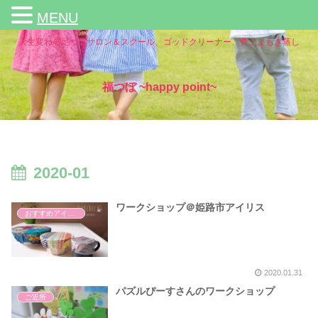
MENU
人生変わる足つぼサロン＆スクール、ゴッドクリーナー、黄土よもぎ蒸し
福つぼ ~happy point~
2020-01
ワークショップ＠姫路市アイリス
おすすめアイテム
2020.01.31
パズルぴーすさんのワークショップ
ご近所