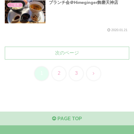
ブランチ会＠Himeginger飾磨天神店
ご近所
2020.01.21
次のページ
次
1
2
3
へ
PAGE TOP