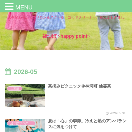
MENU
人生変わる足つぼサロン＆スクール、ゴッドクリーナー、黄土よもぎ蒸し
福つぼ ~happy point~
2026-05
茶摘みピクニック＠神河町 仙霊茶
ご近所
2026.05.31
夏は「心」の季節。冷えと熱のアンバラン
足つぼブログ（東洋医学）
スに気をつけて