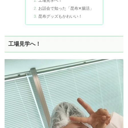
工場見学へ！
お話会で知った「昆布✕腸活」
昆布グッズもかわいい！
工場見学へ！