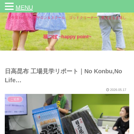
MENU
人生変わる足つぼサロン＆スクール、ゴッドクリーナー、黄土よもぎ蒸し
福つぼ ~happy point~
日高昆布 工場見学リポート｜No Konbu,No
Life…
2026.05.17
ご近所