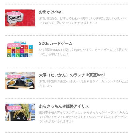
お出かけday♪
ご近所
加古川にある、びすとろねねへ♪美味しいお料理と楽しいおしゃべ
りでゆっくり過ごさせていただきました～♪
SDGsカードゲーム
ご近所
いま話題のSDGs！楽しくわかりやすく、カードゲームで世界を作
りながら学びました！
大寒（だいかん）のランチ＠茶室beni
ご近所
加古川市別府の茶室eniさんへ♪短腕素食ヴィーガンランチをいただ
きました♪
あらきっちん＠姫路アイリス
ご近所
姫路市手柄のアイリスカフェに、あらきっちんがオープン！みんな
でお祝い＆ランチにかけつけました♪ヘルシーで美味しいビーガン
ランチが食べられますよ♪