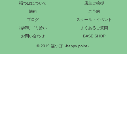
福つぼについて
店主ご挨拶
施術
ご予約
ブログ
スクール・イベント
福崎町ゴミ拾い
よくあるご質問
お問い合わせ
BASE SHOP
© 2019 福つぼ ~happy point~.