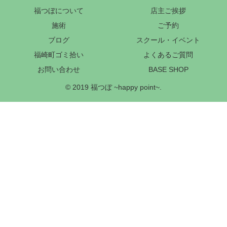
福つぼについて
店主ご挨拶
施術
ご予約
ブログ
スクール・イベント
福崎町ゴミ拾い
よくあるご質問
お問い合わせ
BASE SHOP
© 2019 福つぼ ~happy point~.