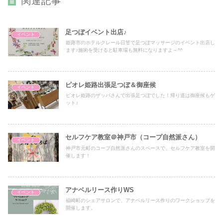
関連記事
足つぼイベント出店♪
イベント
姫路市のホテルクレール日笠で足つぼマッサージのイベント出店し
ます♪施術を受けると駐車場も無料になりますよ～^^
ピオレ姫路出張足つぼ＆御座候
イベント
ピオレ姫路のザッパさんで出張足つぼでした！帰り道は御座候もゲ
ット♪
セルフケア教室＠神戸市（コープ自然派さん）
イベント
神戸市元町のコープ自然派さんのスペースで、セルフケア教室を開
催します！
アナベルリース作りWS
イベント
福崎町のシェアサロンで、アナベルリース作りのワークショップを
開催します。