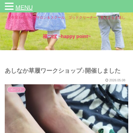
MENU
人生変わる足つぼサロン＆スクール、ゴッドクリーナー、黄土よもぎ蒸し
福つぼ ~happy point~
あしなか草履ワークショップ♪開催しました
2026.05.08
イベント