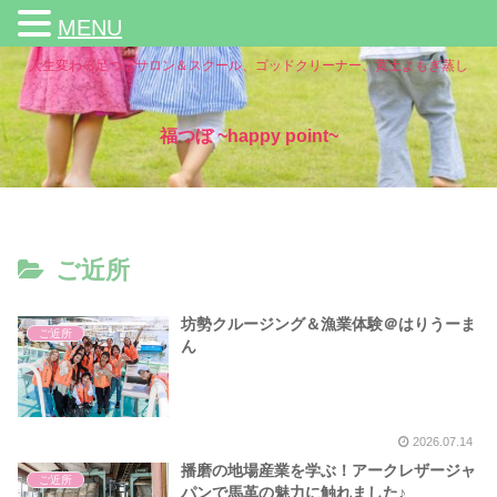
MENU
人生変わる足つぼサロン＆スクール、ゴッドクリーナー、黄土よもぎ蒸し
福つぼ ~happy point~
ご近所
坊勢クルージング＆漁業体験＠はりうーま
ご近所
ん
2026.07.14
播磨の地場産業を学ぶ！アークレザージャ
ご近所
パンで馬革の魅力に触れました♪