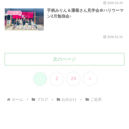
2026.03.29
手柄みりん＆灘菊さん見学会＠ハリウーマ
ご近所
ン2月勉強会♪
2026.02.15
次のページ
次
1
2
24
へ
ホーム
ブログ
お出かけ
ご近所