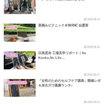
2026.06.14
茶摘みピクニック＠神河町 仙霊茶
ご近所
2026.05.31
日高昆布 工場見学リポート｜No
ご近所
Konbu,No Life…
2026.05.17
「女性のためのセルフケア講座」開催レポ
足つぼスクール
＆加古川で薬膳ランチ♪
2026.04.21