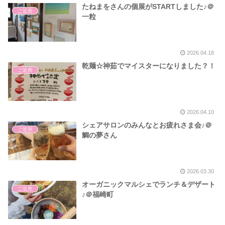
たねまをさんの個展がSTARTしました♪＠
ご近所
一粒
2026.04.18
乾麺☆神茹でマイスターになりました？！
ご近所
2026.04.10
シェアサロンのみんなとお疲れさま会♪＠
ご近所
鯛の夢さん
2026.03.30
オーガニックマルシェでランチ＆デザート
ご近所
♪＠福崎町