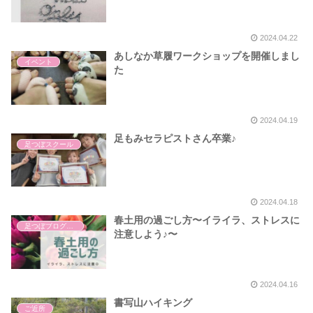
2024.04.22
あしなか草履ワークショップを開催しまし
イベント
た
2024.04.19
足もみセラピストさん卒業♪
足つぼスクール
2024.04.18
春土用の過ごし方〜イライラ、ストレスに
足つぼブログ（東洋医学）
注意しよう♪〜
2024.04.16
書写山ハイキング
ご近所