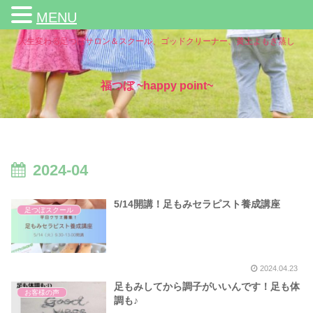
MENU
人生変わる足つぼサロン＆スクール、ゴッドクリーナー、黄土よもぎ蒸し
福つぼ ~happy point~
2024-04
5/14開講！足もみセラピスト養成講座
足つぼスクール
2024.04.23
足もみしてから調子がいいんです！足も体
お客様の声
調も♪