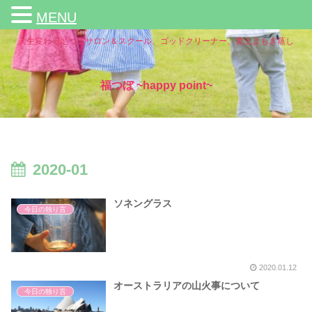
MENU
人生変わる足つぼサロン＆スクール、ゴッドクリーナー、黄土よもぎ蒸し
福つぼ ~happy point~
2020-01
ソネングラス
今日の独り言
2020.01.12
オーストラリアの山火事について
今日の独り言