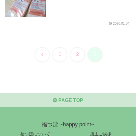
2020.01.04
前
1
2
3
へ
PAGE TOP
福つぼ ~happy point~
福つぼについて
店主ご挨拶