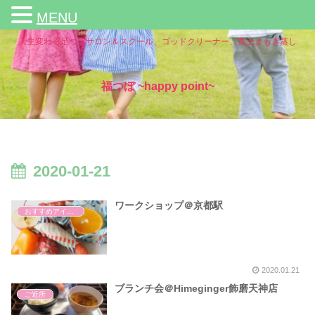
MENU
人生変わる足つぼサロン＆スクール、ゴッドクリーナー、黄土よもぎ蒸し
福つぼ ~happy point~
2020-01-21
ワークショップ＠京都駅
おすすめアイテム
2020.01.21
ブランチ会＠Himeginger飾磨天神店
ご近所