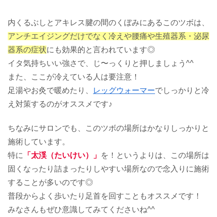
内くるぶしとアキレス腱の間のくぼみにあるこのツボは、
アンチエイジングだけでなく冷えや腰痛や生殖器系・泌尿
器系の症状
にも効果的と言われています◎
イタ気持ちいい強さで、じ〜っくりと押しましょう^^
また、ここが冷えている人は要注意！
足湯やお灸で暖めたり、
レッグウォーマー
でしっかりと冷
え対策するのがオススメです♪
ちなみにサロンでも、このツボの場所はかなりしっかりと
施術しています。
特に
「太渓（たいけい）」
を！というよりは、この場所は
固くなったり詰まったりしやすい場所なので念入りに施術
することが多いのです◎
普段からよく歩いたり足首を回すこともオススメです！
みなさんもぜひ意識してみてくださいね^^