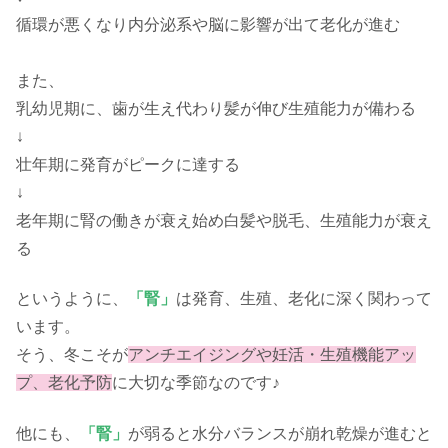
循環が悪くなり内分泌系や脳に影響が出て老化が進む
また、
乳幼児期に、歯が生え代わり髪が伸び生殖能力が備わる
↓
壮年期に発育がピークに達する
↓
老年期に腎の働きが衰え始め白髪や脱毛、生殖能力が衰え
る
というように、
「腎」
は発育、生殖、老化に深く関わって
います。
そう、冬こそが
アンチエイジングや妊活・生殖機能アッ
プ、老化予防
に大切な季節なのです♪
他にも、
「腎」
が弱ると水分バランスが崩れ乾燥が進むと