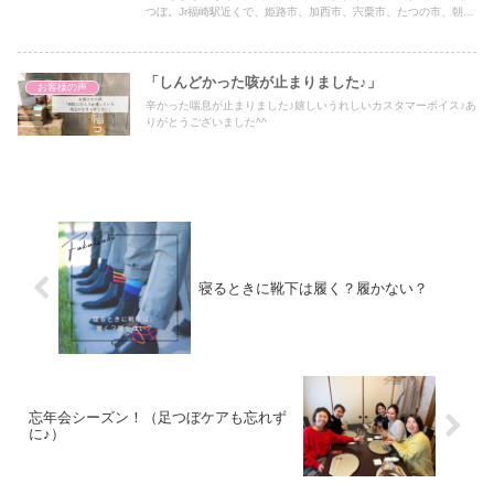
つぼ。Jr福崎駅近くで、姫路市、加西市、宍粟市、たつの市、朝来
市、養父市、加古川市、高砂市、西脇市、加東市、三木市、小野
市、岡山からもアクセス抜群です♪官足法ベースの台湾式足つぼ、
足つぼスクールセラピスト養成講座のほか、ゴッドクリーナー、黄
土よもぎ蒸し、星読み、トウリーディング（コーチング）も受けら
「しんどかった咳が止まりました♪」
お客様の声
れます。
辛かった喘息が止まりました♪嬉しいうれしいカスタマーボイス♪あ
りがとうございました^^
寝るときに靴下は履く？履かない？
忘年会シーズン！（足つぼケアも忘れず
に♪）