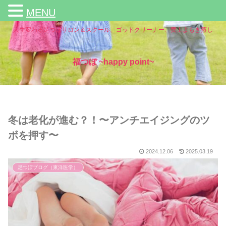
MENU
人生変わる足つぼサロン＆スクール、ゴッドクリーナー、黄土よもぎ蒸し
福つぼ ~happy point~
冬は老化が進む？！〜アンチエイジングのツ
ボを押す〜
2024.12.06
2025.03.19
足つぼブログ（東洋医学）