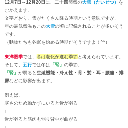
12月7日～12月20日
に、二十四節気の
大雪（たいせつ）
を
むかえます。
文字どおり、雪がたくさん降る時期という意味ですが、一
年の最低気温もこの
大雪
の頃に記録されることが多いそう
です。
（動物たちも冬眠を始める時期だそうですよ！^^）
東洋医学
では、
冬は老化が進む季節
と考えられています。
そして、
五行
では冬は
「腎」
の季節。
「腎」
が弱ると
生殖機能・冷え性・骨・髪・耳・腰痛・排
尿
などに影響が出ます。
例えば、
寒さのため動かずにいると骨が弱る
↓
骨が弱ると筋肉も弱り背中が曲がる
↓