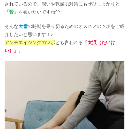
されているので、潤いや乾燥肌対策にもぜひしっかりと
「腎」
を養いたいですね^^
そんな
大雪
の時期を乗り切るためのオススメのツボをご紹
介したいと思います！♪
アンチエイジングのツボ
とも言われる
「太渓（たいけ
い）」
。