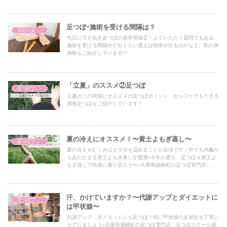
粟市からもアクセス抜群です♪台湾式官足法足つぼ
足つぼｰ施術を受ける間隔は？
店主の足つぼ体験談
先日に引き続き足つぼの基本情報②！よくいただく質問でもある、
施術を受ける間隔やどれくらい通えば効果が出るのかなど。私の実
体験もご紹介しています^^
「立夏」のススメ②足つぼ
足つぼブログ（東洋医学）
立夏のこの時期にオススメの足つぼポイント。セルフケアもできる
簡単足つぼをご紹介しています！
夏の冷えにオススメ！〜黄土よもぎ蒸し〜
足つぼブログ（東洋医学）
夏の冷え＆むくみはカラダを温めることが必須です！中でも内臓か
らあたたまる黄土よもぎ蒸しが最適♪今年の夏も、足つぼ＆黄土よ
もぎ蒸しで快適に乗り切ろう〜♪兵庫県福崎町の足つぼ専門店、足
つぼスクール福つぼ。Jr福崎駅近くで、姫路市、加西市、宍粟市、
たつの市、朝来市、養父市、加古川市、高砂市、西脇市、加東市、
三木市、小野市、岡山からもアクセス抜群です♪官足法ベースの台
湾式足つぼ、足つぼスクールセラピスト養成講座のほか、ゴッドク
汗、かけていますか？〜代謝アップとダイエットに
足つぼブログ（東洋医学）
リーナー、黄土よもぎ蒸し、星読み、トウリーディング（コーチン
は甲状腺〜
グ）も受けられます。
代謝アップ、ダイエットにも足つぼ！特に甲状腺の反射区を丁寧に
ケアしましょう♪兵庫県福崎町の足つぼ専門店、足つぼスクール福