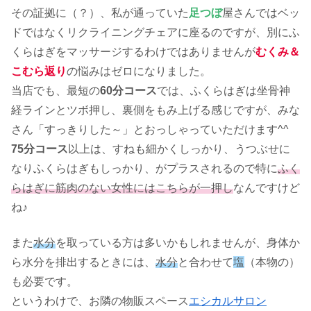
その証拠に（？）、私が通っていた
足つぼ
屋さんではベッ
ドではなくリクライニングチェアに座るのですが、別にふ
くらはぎをマッサージするわけではありませんが
むくみ＆
こむら返り
の悩みはゼロになりました。
当店でも、最短の
60分コース
では、ふくらはぎは坐骨神
経ラインとツボ押し、裏側をもみ上げる感じですが、みな
さん「すっきりした～」とおっしゃっていただけます^^
75分コース
以上は、すねも細かくしっかり、うつぶせに
なりふくらはぎもしっかり、がプラスされるので特に
ふく
らはぎに筋肉のない女性にはこちらが一押し
なんですけど
ね♪
また
水分
を取っている方は多いかもしれませんが、身体か
ら水分を排出するときには、
水分
と合わせて
塩
（本物の）
も必要です。
というわけで、お隣の物販スペース
エシカルサロン