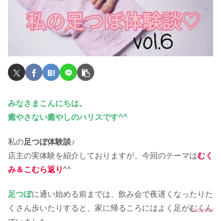
みなさまこんにちは。
癒やさない癒やしのハリスです^^
私の
足つぼ体験談
♪
店主の実体験を紹介しておりますが、今回のテーマは
むく
み＆こむら返り
^^
足つぼ
に通い始める前までは、飲み会で夜遅くなったりた
くさん歩いたりすると、家に帰るころにはよく足が
むくん