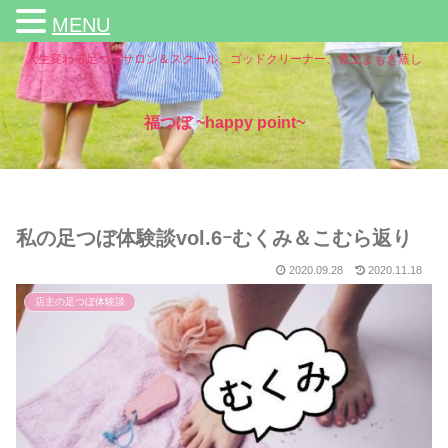
MENU
人生変わる足つぼサロン＆スクール、ゴッドクリーナー、黄土よもぎ蒸し
福つぼ ~happy point~
私の足つぼ体験談vol.6ｰむくみ＆こむら返り
2020.09.28
2020.11.18
店主の足つぼ体験談