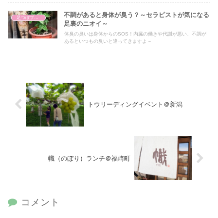
官足法ベースの台湾式足つぼのほか、ゴッドクリーナー、黄土よも
ぎ蒸し、トウリーディング（コーチング）、エコラップ、オーガニ
不調があると身体が臭う？～セラピストが気になる
足つぼブログ（東洋医学）
ック製品の物販も。
足裏のニオイ～
体臭の臭いは身体からのSOS！内臓の働きや代謝が悪い、不調が
あるといつもの臭いと違ってきますよ～
トウリーディングイベント＠新潟
幟（のぼり）ランチ＠福崎町
コメント