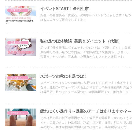
イベントSTART！＠相生市
おすすめアイテム
相生市の岩盤美浴「貴宝石」の8周年イベントに出店します！足つ
ぼ＆エコラップ販売をしますよ～
私の足つぼ体験談ｰ美肌＆ダイエット（代謝）
店主の足つぼ体験談
足つぼで叶う美肌にダイエット♪ポイントは「代謝」です！！兵庫
県福崎町の痛い足つぼ専門店。JR福崎駅近くで姫路市、加西市、
宍粟市、たつの市、三木市、小野市からもアクセス抜群です♪
スポーツの秋にも足つぼ！
足つぼブログ（東洋医学）
スポーツやハイキングの前後にも足つぼおすすめです！歩きやすく
なり、運動のパフォーマンスも上がりますよ^^兵庫県福崎町の足つ
ぼ専門店、足つぼスクール福つぼ。Jr福崎駅近くで、姫路市、加西
市、宍粟市、たつの市、朝来市、養父市、加古川市、高砂市、西脇
市、加東市、三木市、小野市、岡山からもアクセス抜群です♪官足
法ベースの台湾式足つぼ、足つぼスクールセラピスト養成講座のほ
か、ゴッドクリーナー、黄土よもぎ蒸し、トウリーディング（コー
疲れにくい足作り～足裏のアーチはありますか？～
足つぼブログ（東洋医学）
チング）も受けられます。
それは足の筋力低下が原因かも？！偏平足や開帳足（かいちょうそ
く）、足裏のタコ、外反母趾、浮足、ひざ痛、腰痛、肩こりでお悩
みの方へ。兵庫県福崎町の痛い足つぼ専門店。JR福崎駅近くで姫
路市、加西市、たつの市、宍粟市、朝来市、三木市、小野市、加古
川市、高砂市、西脇市、朝来市、養父市からもアクセス抜群です♪