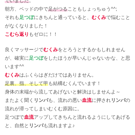
でいました
。
朝方、ベッドの中で
足がつる
こともしょっちゅう^^;
それも
足つぼ
にきちんと通っていると、
むくみ
で悩むこと
がなくなりました！
こむら返り
もゼロに！！
良くマッサージで
むくみ
をとろうとするかもしれません
が、確実に
足つぼ
をしたほうが早いんじゃないかな、と思
います^^
むくみ
はふくらはぎだけではありません。
足裏、指、そして甲
も結構むくんでいます！
身体の末端から流してあげないと解決はしませんよ～
またよく聞く
リンパ
も、流れの悪い
血流
に押され
リンパ
の
流れが滞ってしまいむくむ原因に。
足つぼで
血流
アップしてきちんと流れるようにしてあげる
と、自然と
リンパ
も流れますよ♪