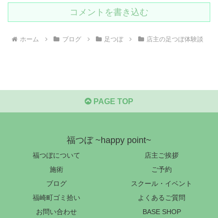
コメントを書き込む
ホーム
ブログ
足つぼ
店主の足つぼ体験談
PAGE TOP
福つぼ ~happy point~
福つぼについて
店主ご挨拶
施術
ご予約
ブログ
スクール・イベント
福崎町ゴミ拾い
よくあるご質問
お問い合わせ
BASE SHOP