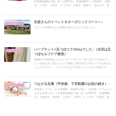
兵庫県福崎町の痛い足つぼ専門店。JR福崎駅近くで姫路市、加西
市、三木市、小野市、たつの市、宍粟市、朝来市、加古川市、西脇
市からもアクセス抜群です♪台湾式官足法足つぼ
生徒さんのイベント＆オーガニックコートへ♪
足つぼスクール
スクール卒業生さんの施術を受けに行ってきました！
ハーブテント×足つぼコラボdayでした♪（次回は足
イベント
つぼセルフケア教室）
福崎町の美容室su_yaさんでハーブテント×足つぼコラボdayでし
た！次回は足つぼセルフケア教室♪立夏を迎え5月から7月は気が上
に上がりやすく、イライラや心が不安定になりやすい時期です。春
は自律神経やホルモンバランスも乱れやすいので、足をほぐしてゆ
っくりリラックスしましょう^^
つながる足裏（甲状腺、子宮筋腫のお話の続き）
足つぼブログ（東洋医学）
甲状腺トラブル、ひざ痛腰痛、胃腸系が弱い、生殖系トラブルにつ
ながる足裏とは？？兵庫県福崎町の痛い足つぼ専門店。JR福崎駅
近くで姫路市、加西市、三木市、小野市、たつの市、宍粟市、朝来
市、加古川市、西脇市、高砂市からアクセス抜群です♪台湾式官足
法足つぼ