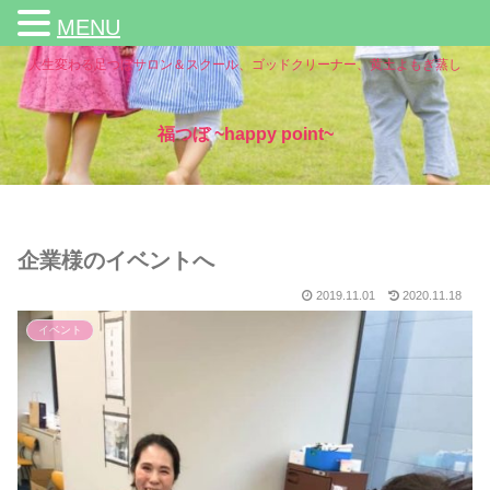
MENU
人生変わる足つぼサロン＆スクール、ゴッドクリーナー、黄土よもぎ蒸し
福つぼ ~happy point~
企業様のイベントへ
2019.11.01
2020.11.18
イベント