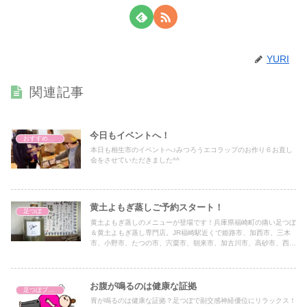
YURI
関連記事
今日もイベントへ！
おすすめアイテム
本日も相生市のイベントへ♪みつろうエコラップのお作り６お直し
会をさせていただきました^^
黄土よもぎ蒸しご予約スタート！
足つぼ
黄土よもぎ蒸しのメニューが登場です！兵庫県福崎町の痛い足つぼ
＆黄土よもぎ蒸し専門店。JR福崎駅近くで姫路市、加西市、三木
市、小野市、たつの市、宍粟市、朝来市、加古川市、高砂市、西脇
市からもアクセス抜群です♪台湾式官足法足つぼ
お腹が鳴るのは健康な証拠
足つぼブログ（東洋医学）
胃が鳴るのは健康な証拠？足つぼで副交感神経優位にリラックス！