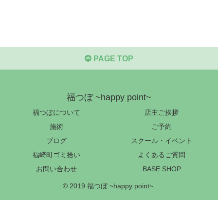
PAGE TOP
福つぼ ~happy point~
福つぼについて
店主ご挨拶
施術
ご予約
ブログ
スクール・イベント
福崎町ゴミ拾い
よくあるご質問
お問い合わせ
BASE SHOP
© 2019 福つぼ ~happy point~.