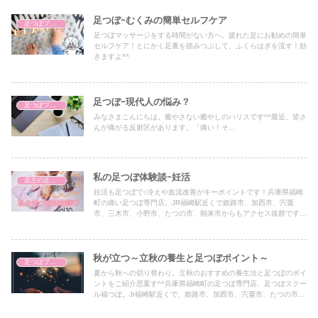
足つぼｰむくみの簡単セルフケア
足つぼブログ（東洋医学）
足つぼマッサージをする時間がない方へ。疲れた足にお勧めの簡単
セルフケア！とにかく足裏を踏みつぶして、ふくらはぎを流す！効
きますよ^^
足つぼｰ現代人の悩み？
足つぼブログ（東洋医学）
みなさまこんにちは。癒やさない癒やしのハリスです^^最近、皆さ
んが痛がる反射区があります。「痛い！そ...
私の足つぼ体験談ｰ妊活
店主の足つぼ体験談
妊活も足つぼで♪冷えや血流改善がキーポイントです！兵庫県福崎
町の痛い足つぼ専門店。JR福崎駅近くで姫路市、加西市、宍粟
市、三木市、小野市、たつの市、朝来市からもアクセス抜群です♪
官足法の台湾式足つぼです。
秋が立つ～立秋の養生と足つぼポイント～
足つぼブログ（東洋医学）
夏から秋への切り替わり。立秋のおすすめの養生法と足つぼのポイ
ントをご紹介思案す^^兵庫県福崎町の足つぼ専門店、足つぼスクー
ル福つぼ。Jr福崎駅近くで、姫路市、加西市、宍粟市、たつの市、
朝来市、養父市、加古川市、高砂市、西脇市、加東市、三木市、小
野市からもアクセス抜群です♪官足法ベースの台湾式足つぼのほ