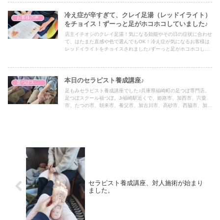
か、ゴッドクリーナー、黄土よもぎ蒸し、トウリーディング（コー
チング）も受けられます。
冷え症が辛すぎて、クレイ足湯（レッドイライト）
お客様の声
をチョイス！ずーっと足がホコホコしていました♪
店主イチオシのクレイ足湯！気になる効能やその日の症状に合わせ
て、はたまた直感や色で選んでもOK！冷え症が気になるお客様は
レッドイライトをチョイスされました♪ずーっと足がホコホコして
いたそうです^^
本日のセラピスト養成講座♪
足つぼスクール
足もみセラピスト養成講座でした♪兵庫県福崎町の足つぼ専門店、
足つぼスクール福つぼ。Jr福崎駅近くで、姫路市、加西市、宍粟
市、たつの市、朝来市、養父市、加古川市、高砂市、西脇市、加東
市、三木市、小野市からもアクセス抜群です♪官足法ベースの台湾
式足つぼ、足つぼスクールセラピスト養成講座のほか、ゴッドクリ
ーナー、黄土よもぎ蒸し、トウリーディング（コーチング）も受け
られます。
セラピスト養成講座、対人施術が始まり
ました。