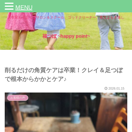
MENU
人生変わる足つぼサロン＆スクール、ゴッドクリーナー、黄土よもぎ蒸し
福つぼ ~happy point~
削るだけの角質ケアは卒業！クレイ＆足つぼ
で根本からかかとケア♪
2026.01.15
お客様の声