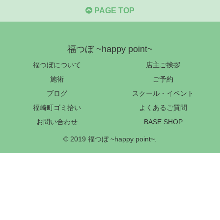
PAGE TOP
福つぼ ~happy point~
福つぼについて
店主ご挨拶
施術
ご予約
ブログ
スクール・イベント
福崎町ゴミ拾い
よくあるご質問
お問い合わせ
BASE SHOP
© 2019 福つぼ ~happy point~.