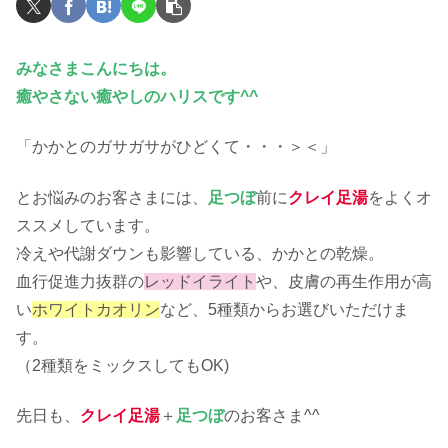
みなさまこんにちは。
癒やさない癒やしのハリスです^^
「かかとのガサガサがひどくて・・・＞＜」
とお悩みのお客さまには、
足つぼ
前に
クレイ足湯
をよくオ
ススメしています。
冷えや代謝ダウンも影響している、かかとの乾燥。
血行促進力抜群の
レッドイライト
や、皮膚の再生作用が高
い
ホワイトカオリン
など、5種類からお選びいただけま
す。
（2種類をミックスしてもOK)
先日も、
クレイ足湯
＋
足つぼ
のお客さま^^