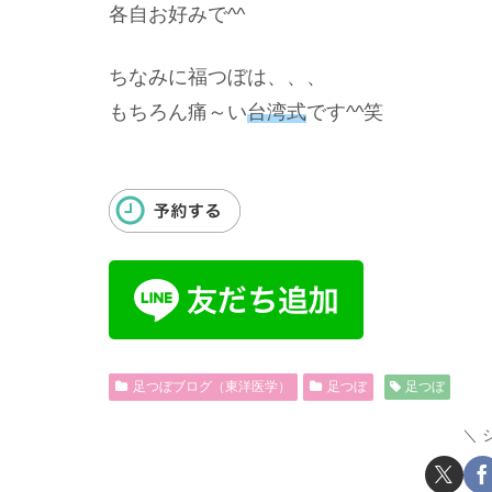
各自お好みで^^
ちなみに福つぼは、、、
もちろん痛～い
台湾式
です^^笑
足つぼブログ（東洋医学）
足つぼ
足つぼ