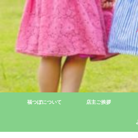
福つぼについて
店主ご挨拶