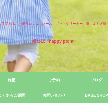
人生変わる足つぼサロン＆スクール、ゴッドクリーナー、黄土よもぎ蒸
福つぼ ~happy point~
施術
ご予約
ブログ
よくあるご質問
お問い合わせ
BASE SHOP