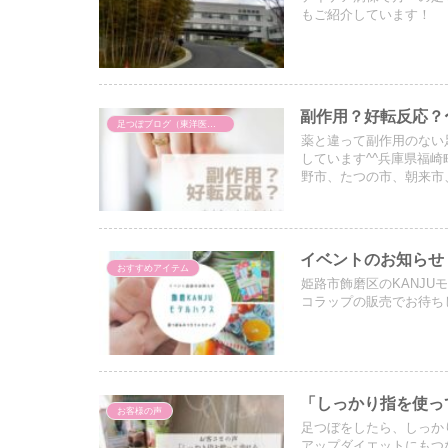
もご紹介しています！
副作用？好転反応？
足つぼブログ（東洋医学）
薬と違って副作用のない
しています^^兵庫県福
野市、たつの市、朝来市
足つぼ
イベントのお知らせ
おすすめアイテム
姫路市飾磨区のKANJ
コラップの販売でお待ち
「しっかり指を使っ
お客様の声
足つぼをしたら、しっか
アップダイエットにもつ