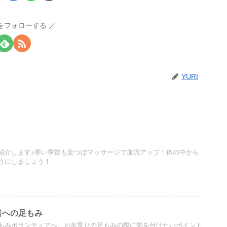
Iをフォローする
YURI
紹介します♪寒い季節も足つぼマッサージで血流アップ！体の中から
うにしましょう！
者への足もみ
もみボランティアへ。お年寄りの足もみの際に気を付けたいポイント