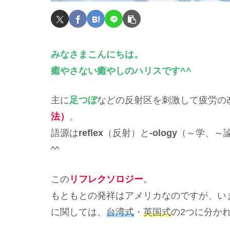
みなさまこんにちは。
癒やさない癒やしのハリスです^^
主に
足つぼ
などの反射区を刺激して疲労の
法）
。
語源は
reflex
（反射）と
-ology
（～学、～
^^
この
リフレクソロジー
。
もともとの発祥はアメリカなのですが、い
に関しては、
台湾式
・
英国式
の2つに分か