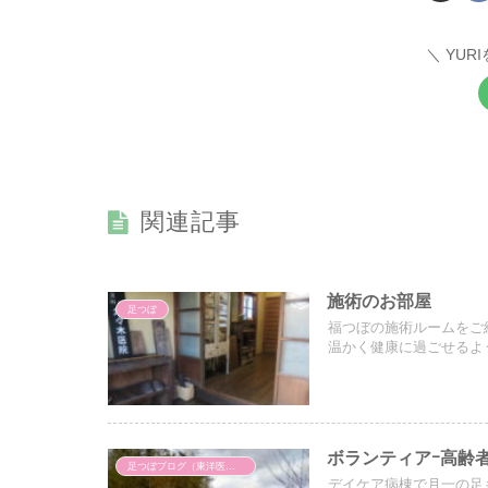
YUR
関連記事
施術のお部屋
足つぼ
福つぼの施術ルームをご
温かく健康に過ごせるよ
ボランティアｰ高齢
足つぼブログ（東洋医学）
デイケア病棟で月一の足