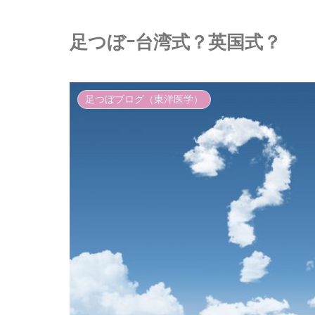
足つぼｰ台湾式？英国式？
足つぼブログ（東洋医学）