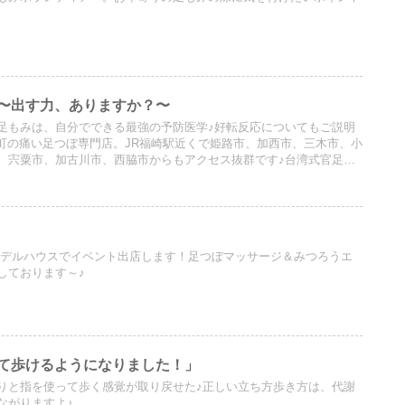
〜出す力、ありますか？〜
足もみは、自分でできる最強の予防医学♪好転反応についてもご説明
崎町の痛い足つぼ専門店。JR福崎駅近くで姫路市、加西市、三木市、小
、宍粟市、加古川市、西脇市からもアクセス抜群です♪台湾式官足法
Uモデルハウスでイベント出店します！足つぼマッサージ＆みつろうエ
しております～♪
て歩けるようになりました！」
りと指を使って歩く感覚が取り戻せた♪正しい立ち方歩き方は、代謝
ながりますよ♪