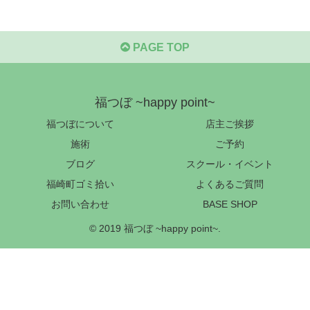
PAGE TOP
福つぼ ~happy point~
福つぼについて
店主ご挨拶
施術
ご予約
ブログ
スクール・イベント
福崎町ゴミ拾い
よくあるご質問
お問い合わせ
BASE SHOP
© 2019 福つぼ ~happy point~.