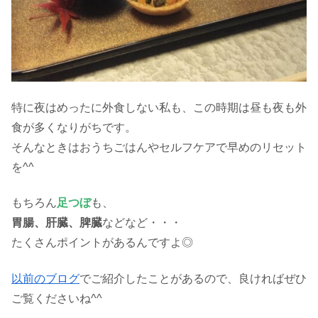
特に夜はめったに外食しない私も、この時期は昼も夜も外
食が多くなりがちです。
そんなときはおうちごはんやセルフケアで早めのリセット
を^^
もちろん
足つぼ
も、
胃腸、肝臓、脾臓
などなど・・・
たくさんポイントがあるんですよ◎
以前のブログ
でご紹介したことがあるので、良ければぜひ
ご覧くださいね^^