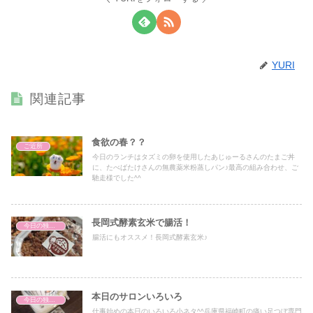
YURI
関連記事
食欲の春？？
ご近所
今日のランチはタズミの卵を使用したあじゅーるさんのたまご丼
に、たべばたけさんの無農薬米粉蒸しパン♪最高の組み合わせ、ご
馳走様でした^^
長岡式酵素玄米で腸活！
今日の独り言
腸活にもオススメ！長岡式酵素玄米♪
本日のサロンいろいろ
今日の独り言
仕事始めの本日のいろいろ小ネタ^^兵庫県福崎町の痛い足つぼ専門