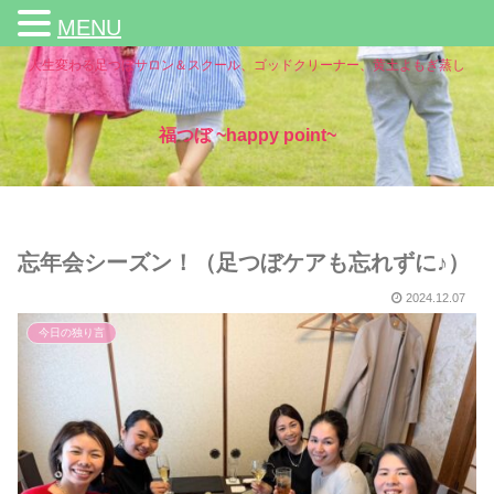
MENU
人生変わる足つぼサロン＆スクール、ゴッドクリーナー、黄土よもぎ蒸し
福つぼ ~happy point~
忘年会シーズン！（足つぼケアも忘れずに♪）
2024.12.07
今日の独り言