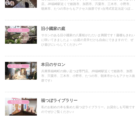
店。JR福崎駅近くで姫路市、加西市、宍粟市、三木市、小野市、
朝来市、たつの市からもアクセス抜群です♪台湾式官足法足つぼで
す。
旧小國家の庭
今日の独り言
サロンのある旧小國家の八重桜がただいま満開です！藤棚もきれい
に咲いてきましたよ～♪お庭の見学だけも自由にできますので、ぜ
ひ遊びにいらしてください^^
本日のサロン
今日の独り言
兵庫県福崎町の痛い足つぼ専門店。JR福崎駅近くで姫路市、加西
市、宍粟市、三木市、小野市、たつの市、朝来市からもアクセス抜
群です♪
福つぼライブラリー
今日の独り言
私のお勧めの本を集めた福つぼライブラリー。お貸出しも可能です
のでぜひご覧ください♪