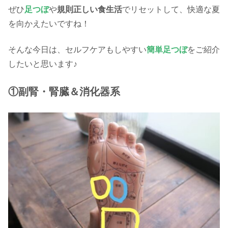
ぜひ
足つぼ
や
規則正しい食生活
でリセットして、快適な夏
を向かえたいですね！
そんな今日は、セルフケアもしやすい
簡単足つぼ
をご紹介
したいと思います♪
①副腎・腎臓＆消化器系