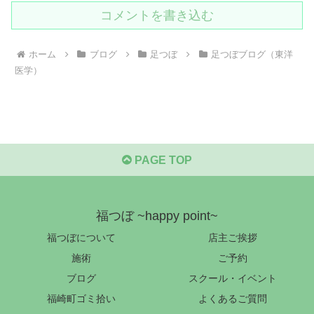
コメントを書き込む
ホーム
ブログ
足つぼ
足つぼブログ（東洋
医学）
PAGE TOP
福つぼ ~happy point~
福つぼについて
店主ご挨拶
施術
ご予約
ブログ
スクール・イベント
福崎町ゴミ拾い
よくあるご質問