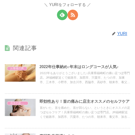
YURIをフォローする
YURI
関連記事
2022年仕事納め♪年末はロングコースが人気♪
お客様の声
2022年もありがとうございました♪兵庫県福崎町の痛い足つぼ専門
店。JR福崎駅近くで姫路市、加西市、宍粟市、たつの市、加東
市、三木市、小野市、加古川市、西脇市、高砂市、朝来市、養父市
からもアクセス抜群です♪官足法ベースの台湾式足つぼのほか、ゴ
ッドクリーナー、黄土よもぎ蒸し、トウリーディング（コーチン
グ）、エコラップ、オーガニック製品の物販も。
即効性あり！首の痛みに店主オススメのセルフケア
店主の足つぼ体験談
首がいた、首を痛めた、首が回らない、というときにオススメの足
つぼセルフケア！兵庫県福崎町の痛い足つぼ専門店。JR福崎駅近
くで姫路市、加西市、宍粟市、たつの市、朝来市、養父市、加古川
市、高砂市、西脇市、小野市、三木市、加東市からもアクセス抜群
です♪台湾式官足法ベースの足つぼのほか、ゴッドクリーナー、黄
土よもぎ蒸し、トウリーディング（コーチング）も受けられます。