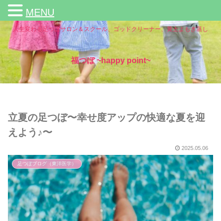
MENU
人生変わる足つぼサロン＆スクール、ゴッドクリーナー、黄土よもぎ蒸し
福つぼ ~happy point~
立夏の足つぼ〜幸せ度アップの快適な夏を迎
えよう♪〜
2025.05.06
足つぼブログ（東洋医学）