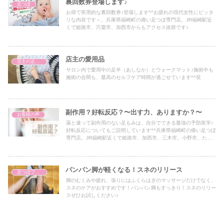
裏回数券登場します♪
足つぼ
お得で実用的な裏回数券♪登場します^^お疲れの現代女性にピッタ
リな内容です～。兵庫県福崎町の痛い足つぼ専門店。JR福崎駅近
くで姫路市、宍粟市、加西市からもアクセス抜群です♪
店主の愛用品
店主の足つぼ体験談
サロン内で愛用中の足半（あしなか）とウォークマット♪施術中も
施術の合間も、最高のセルフケア時間が過ごせています^^笑
副作用？好転反応？〜出す力、ありますか？〜
お客様の声
薬と違って副作用のない足もみは、自分でできる最強の予防医学♪
好転反応についてもご説明しています^^兵庫県福崎町の痛い足つぼ
専門店。JR福崎駅近くで姫路市、加西市、三木市、小野市、たつ
の市、朝来市、宍粟市、加古川市、西脇市からもアクセス抜群です
♪台湾式官足法足つぼ
パンパン脚が軽くなる！スネのリリース
足つぼブログ（東洋医学）
脚のむくみや疲れ、張りにはふくらはぎのマッサージだけでなく、
スネのケアがおすすめです！パンパン脚もすっきり！スネのリリー
スぜひお試しください♪