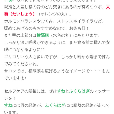
親指と人差し指の骨のどん突きにあるのが有名なツボ、
太
衝
（たいしょう）
（オレンジの丸）。
ホルモンバランスやむくみ、ストレスやイライラなど。
暖めてあげるのもおすすめなので、お灸も◎！
また甲の上部分は
横隔膜
（水色の丸）にあたります。
しっかり深い呼吸ができるように、また寝る前に揉んで安
眠につながるように^^
ゴリゴリいう人も多いですが、しっかり端から端まで揉ん
でみてくださいね。
サロンでは、横隔膜を広げるようなイメージで・・・もん
でいますよ♪
セルフケアの最後には、ぜひ
すね
と
ふくらはぎ
のマッサー
ジを！
すね
には胃の経絡が、
ふくらはぎ
には膀胱の経絡が走って
います。