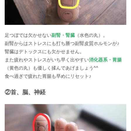
足つぼでは欠かせない
副腎・腎臓
（水色の丸）。
副腎からはストレスにも打ち勝つ副腎皮質ホルモンが♪
腎臓はデトックスにも欠かせません。
また疲れやストレスがいち早く出やすい
消化器系・胃腸
（黄色の丸）も優しく揉んであげましょう^^
食べ過ぎで疲れた胃腸も早めにリセット♪
②首、脳、神経