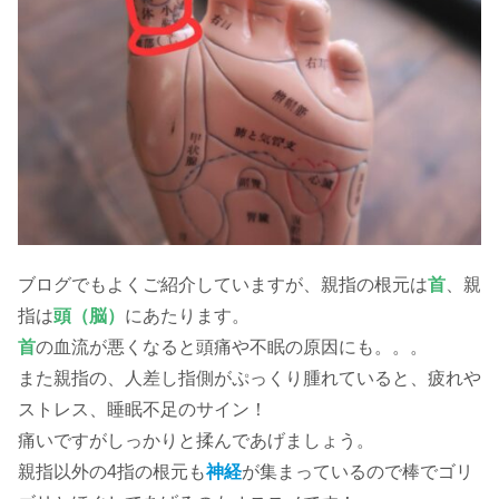
ブログでもよくご紹介していますが、親指の根元は
首
、親
指は
頭（脳）
にあたります。
首
の血流が悪くなると頭痛や不眠の原因にも。。。
また親指の、人差し指側がぷっくり腫れていると、疲れや
ストレス、睡眠不足のサイン！
痛いですがしっかりと揉んであげましょう。
親指以外の4指の根元も
神経
が集まっているので棒でゴリ