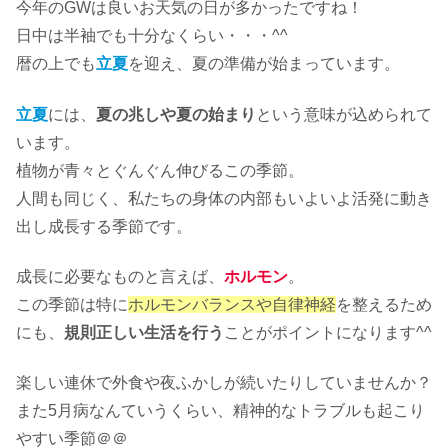
今年のGWは良いお天気の日が多かったですね！
日中は半袖でも十分なくらい・・・^^
暦の上でも
立夏
を迎え、夏の準備が始まっています。
立夏
には、
夏の兆しや夏の始まり
という意味が込められて
います。
植物が青々とぐんぐん伸びるこの季節。
人間も同じく、私たちの身体の内部もいよいよ活発に動き
出し成長する季節です。
成長に必要なものと言えば、
ホルモン
。
この季節は特に
ホルモンバランスや自律神経
を整えるため
にも、
規則正しい生活を行う
ことがポイントになります^^
楽しい連休で外食や夜ふかしが続いたりしていませんか？
また5月病なんていうくらい、精神的なトラブルも起こり
やすい季節＠＠