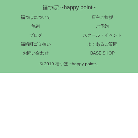
福つぼ ~happy point~
福つぼについて
店主ご挨拶
施術
ご予約
ブログ
スクール・イベント
福崎町ゴミ拾い
よくあるご質問
お問い合わせ
BASE SHOP
© 2019 福つぼ ~happy point~.