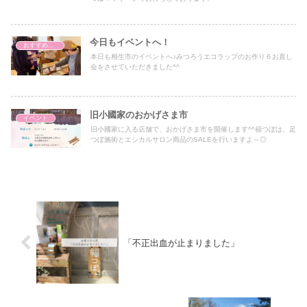
今日もイベントへ！
おすすめアイテム
本日も相生市のイベントへ♪みつろうエコラップのお作り６お直し
会をさせていただきました^^
旧小國家のおかげさま市
イベント
旧小國家に入る店舗で、おかげさま市を開催します^^福つぼは、足
つぼ施術とエシカルサロン商品のSALEを行いますよ～◎
「不正出血が止まりました」