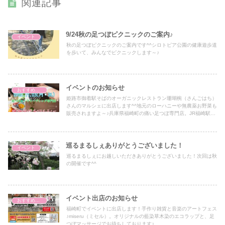
関連記事
9/24秋の足つぼピクニックのご案内♪
イベント
秋の足つぼピクニックのご案内です^^シロトピア公園の健康遊歩道
を歩いて、みんなでピクニックします～♪
イベントのお知らせ
おすすめアイテム
姫路市御着駅そばのオーガニックレストラン珊瑚椀（さんごはち）
さんのマルシェに出店します^^地元のローハニーや無農薬お野菜も
販売されますよ～♪兵庫県福崎町の痛い足つぼ専門店。JR福崎駅近
くで姫路市、加西市、宍粟市、たつの市、三木市、小野市からもア
クセス抜群です♪
巡るまるしぇありがとうございました！
イベント
巡るまるしぇにお越しいただきありがとうございました！次回は秋
の開催です^^
イベント出店のお知らせ
おすすめアイテム
福崎町でイベントに出店します！手作り雑貨と音楽のアートフェス
♪miseru（ミセル）。オリジナルの藍染草木染のエコラップと、足
つぼマッサージでお待ちしております♪