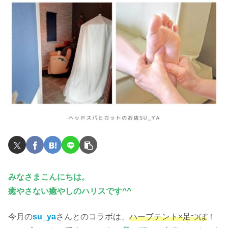
みなさまこんにちは。
癒やさない癒やしのハリスです^^
今月の
su_ya
さんとのコラボは、
ハーブテント×足つぼ
！