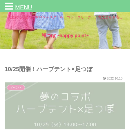
MENU
人生変わる足つぼサロン＆スクール、ゴッドクリーナー、黄土よもぎ蒸し
福つぼ ~happy point~
10/25開催！ハーブテント×足つぼ
2022.10.15
イベント