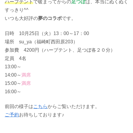
ハーブテント
で暖まってからの
足つぼ
は、本当にぬくぬく
すっきり^^
いつも大好評の
夢のコラボ
です。
日時 10月25日（火）13：00～17：00
場所 su_ya（福崎町西田原203）
参加費 4200円（ハーブテント、足つぼ各２０分）
定員 4名
13:00～
14:00～
満席
15:00～
満席
16:00～
前回の様子は
こちら
からご覧いただけます。
ご予約
お待ちしております♪