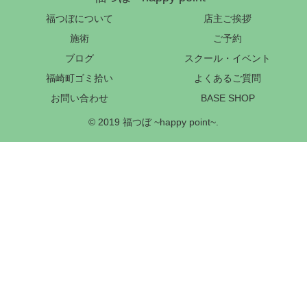
福つぼについて
店主ご挨拶
施術
ご予約
ブログ
スクール・イベント
福崎町ゴミ拾い
よくあるご質問
お問い合わせ
BASE SHOP
© 2019 福つぼ ~happy point~.