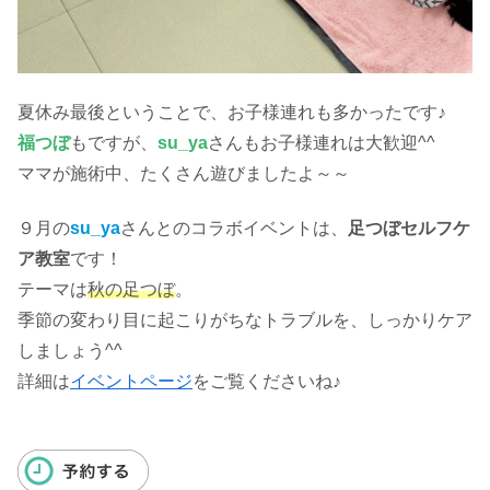
夏休み最後ということで、お子様連れも多かったです♪
福つぼ
もですが、
su_ya
さんもお子様連れは大歓迎^^
ママが施術中、たくさん遊びましたよ～～
９月の
su_ya
さんとのコラボイベントは、
足つぼセルフケ
ア教室
です！
テーマは
秋の足つぼ
。
季節の変わり目に起こりがちなトラブルを、しっかりケア
しましょう^^
詳細は
イベントページ
をご覧くださいね♪