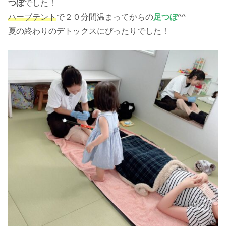
つぼ
でした！
ハーブテント
で２０分間温まってからの
足つぼ
^^
夏の終わりのデトックスにぴったりでした！