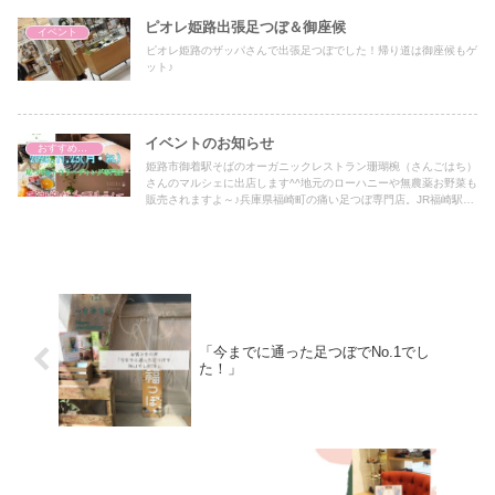
ピオレ姫路出張足つぼ＆御座候
イベント
ピオレ姫路のザッパさんで出張足つぼでした！帰り道は御座候もゲ
ット♪
イベントのお知らせ
おすすめアイテム
姫路市御着駅そばのオーガニックレストラン珊瑚椀（さんごはち）
さんのマルシェに出店します^^地元のローハニーや無農薬お野菜も
販売されますよ～♪兵庫県福崎町の痛い足つぼ専門店。JR福崎駅近
くで姫路市、加西市、宍粟市、たつの市、三木市、小野市からもア
クセス抜群です♪
「今までに通った足つぼでNo.1でし
た！」