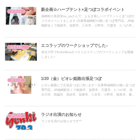
新企画☆ハーブテント×足つぼコラボイベント
イベント
福崎町の美容室su_yaさんで、よもぎ蒸しハーブテントと足つぼの
コラボイベントをします♪兵庫県福崎町の痛い足つぼ専門店。JR福
崎駅近くで姫路市、加西市、三木市、小野市、宍粟市、たつの市、
朝来市、加古川市、西脇市、高砂市からもアクセス抜群です♪台湾
式官足法足つぼ
エコラップのワークショップでした♪
おすすめアイテム
加古川市でKoKeBeeみつろうエコラップのワークショップを開催
しました♪
1/20（金）ピオレ姫路出張足つぼ
イベント
ピオレ姫路にて出張足つぼに伺います！兵庫県福崎町の痛い足つぼ
専門店。JR福崎駅近くで姫路市、加西市、宍粟市、たつの市、加
古川市、西脇市、高砂市、加東市、三木市、小野市、朝来市、養父
市からもアクセス抜群です♪官足法ベースの台湾式足つぼのほか、
ゴッドクリーナー、黄土よもぎ蒸し、トウリーディング（コーチン
グ）、エコラップ、オーガニック製品の物販も♪
ラジオ出演のお知らせ
イベント
ラジオ出演のお知らせです^^