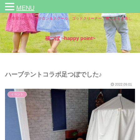
MENU
人生変わる足つぼサロン＆スクール、ゴッドクリーナー、黄土よもぎ蒸し
福つぼ ~happy point~
ハーブテントコラボ足つぼでした♪
2022.09.01
イベント