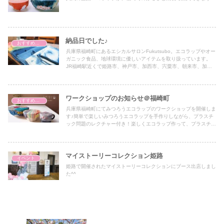
納品日でした♪
おすすめアイテム
兵庫県福崎町にあるエシカルサロンFukutsubo。エコラップやオー
ガニック食品、地球環境に優しいアイテムを取り扱っています。
JR福崎駅近くで姫路市、神戸市、加西市、宍粟市、朝来市、加古
川市、西脇市、たつの市、三木市、小野市からもアクセス抜群で
す。
ワークショップのお知らせ＠福崎町
おすすめアイテム
兵庫県福崎町にてみつろうエコラップのワークショップを開催しま
す♪簡単で楽しいみつろうエコラップを手作りしながら、プラスチ
ック問題のレクチャー付き！楽しくエコラップ作って、プラスチッ
クフリーな生活始めませんか？
マイストーリーコレクション姫路
イベント
姫路で開催されたマイストーリーコレクションにブース出店しまし
た^^