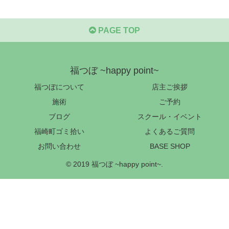
PAGE TOP
福つぼ ~happy point~
福つぼについて
店主ご挨拶
施術
ご予約
ブログ
スクール・イベント
福崎町ゴミ拾い
よくあるご質問
お問い合わせ
BASE SHOP
© 2019 福つぼ ~happy point~.