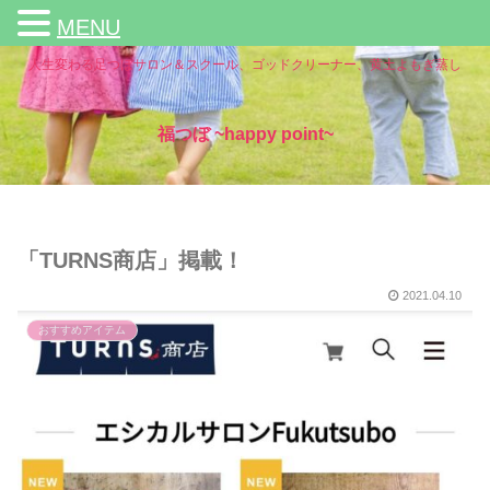
MENU
人生変わる足つぼサロン＆スクール、ゴッドクリーナー、黄土よもぎ蒸し
福つぼ ~happy point~
「TURNS商店」掲載！
2021.04.10
おすすめアイテム