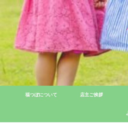
福つぼについて
店主ご挨拶