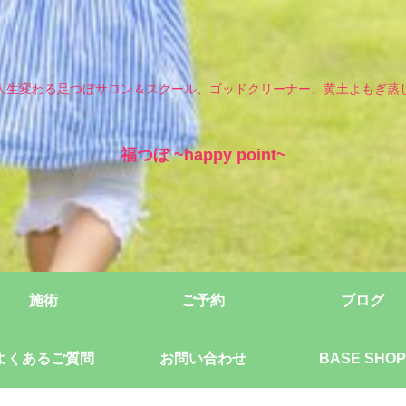
人生変わる足つぼサロン＆スクール、ゴッドクリーナー、黄土よもぎ蒸
福つぼ ~happy point~
施術
ご予約
ブログ
よくあるご質問
お問い合わせ
BASE SHOP