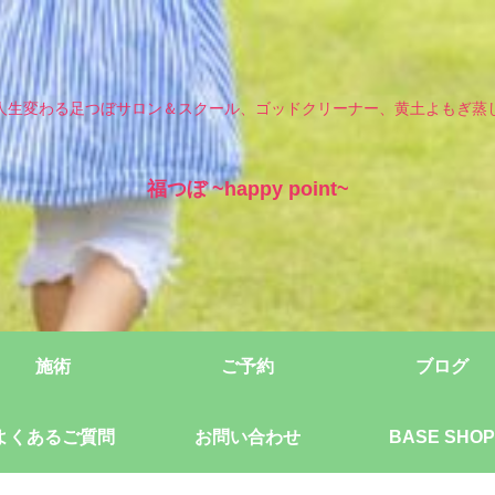
人生変わる足つぼサロン＆スクール、ゴッドクリーナー、黄土よもぎ蒸
福つぼ ~happy point~
施術
ご予約
ブログ
よくあるご質問
お問い合わせ
BASE SHOP