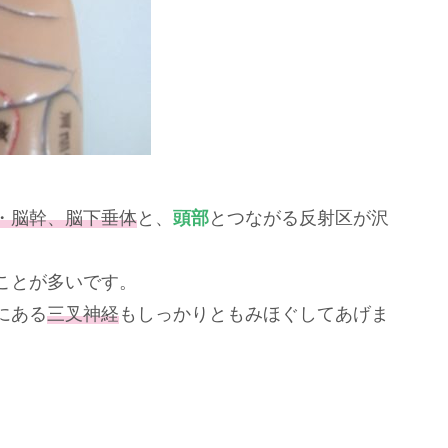
・脳幹、脳下垂体
と、
頭部
とつながる反射区が沢
ことが多いです。
にある
三叉神経
もしっかりともみほぐしてあげま