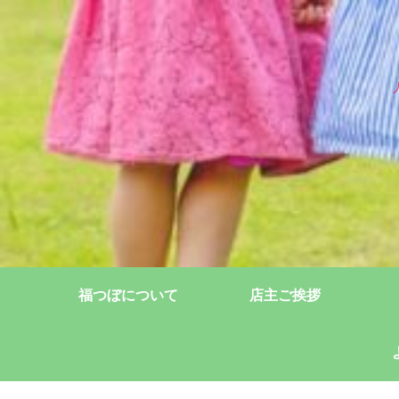
福つぼについて
店主ご挨拶