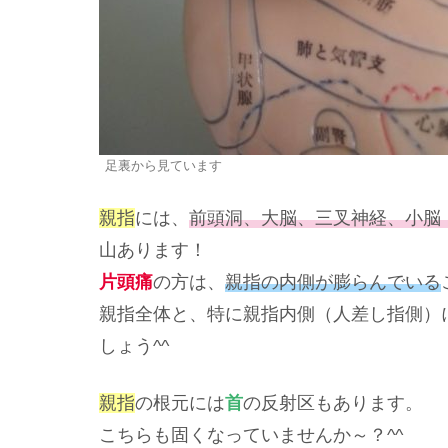
足裏から見ています
親指
には、
前頭洞、大脳、三叉神経、小脳
山あります！
片頭痛
の方は、
親指の内側が膨らんでいる
親指全体と、特に親指内側（人差し指側）
しょう^^
親指
の根元には
首
の反射区もあります。
こちらも固くなっていませんか～？^^