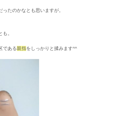
だったのかなとも思いますが。
とも。
区である
親指
をしっかりと揉みます^^