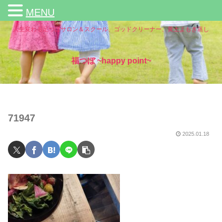
MENU
人生変わる足つぼサロン＆スクール、ゴッドクリーナー、黄土よもぎ蒸し
福つぼ ~happy point~
71947
2025.01.18