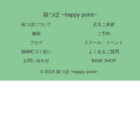
福つぼ ~happy point~
福つぼについて
店主ご挨拶
施術
ご予約
ブログ
スクール・イベント
福崎町ゴミ拾い
よくあるご質問
お問い合わせ
BASE SHOP
© 2019 福つぼ ~happy point~.