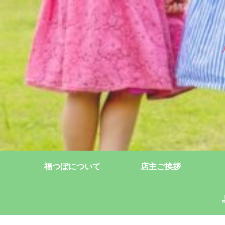
福つぼについて
店主ご挨拶