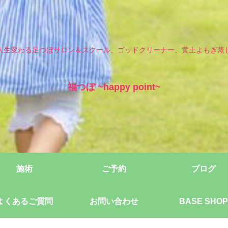
人生変わる足つぼサロン＆スクール、ゴッドクリーナー、黄土よもぎ蒸
福つぼ ~happy point~
施術
ご予約
ブログ
よくあるご質問
お問い合わせ
BASE SHOP