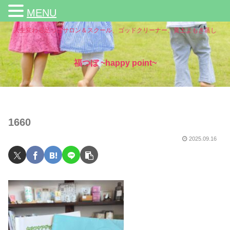
MENU
人生変わる足つぼサロン＆スクール、ゴッドクリーナー、黄土よもぎ蒸し
福つぼ ~happy point~
1660
2025.09.16