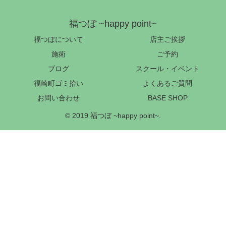
福つぼ ~happy point~
福つぼについて
店主ご挨拶
施術
ご予約
ブログ
スクール・イベント
福崎町ゴミ拾い
よくあるご質問
お問い合わせ
BASE SHOP
© 2019 福つぼ ~happy point~.