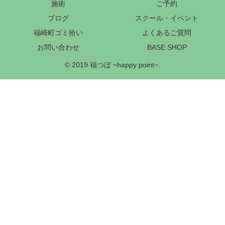
施術
ご予約
ブログ
スクール・イベント
福崎町ゴミ拾い
よくあるご質問
お問い合わせ
BASE SHOP
© 2019 福つぼ ~happy point~.