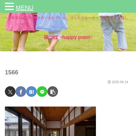
MENU
人生変わる足つぼサロン＆スクール、ゴッドクリーナー、黄土よもぎ蒸し
福つぼ ~happy point~
1566
2025.09.14