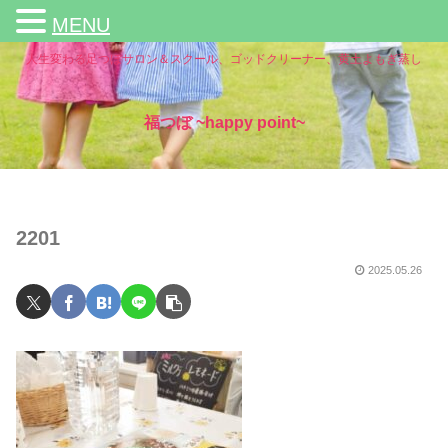
MENU
人生変わる足つぼサロン＆スクール、ゴッドクリーナー、黄土よもぎ蒸し
福つぼ ~happy point~
2201
2025.05.26