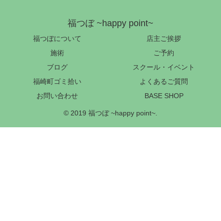
福つぼ ~happy point~
福つぼについて
店主ご挨拶
施術
ご予約
ブログ
スクール・イベント
福崎町ゴミ拾い
よくあるご質問
お問い合わせ
BASE SHOP
© 2019 福つぼ ~happy point~.