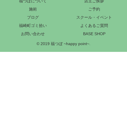
福つぼについて
店主ご挨拶
施術
ご予約
ブログ
スクール・イベント
福崎町ゴミ拾い
よくあるご質問
お問い合わせ
BASE SHOP
© 2019 福つぼ ~happy point~.