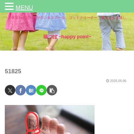
MENU
人生変わる足つぼサロン＆スクール、ゴッドクリーナー、黄土よもぎ蒸し
福つぼ ~happy point~
51825
2025.05.06