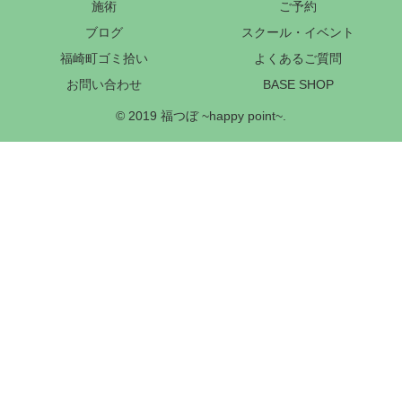
施術
ご予約
ブログ
スクール・イベント
福崎町ゴミ拾い
よくあるご質問
お問い合わせ
BASE SHOP
© 2019 福つぼ ~happy point~.