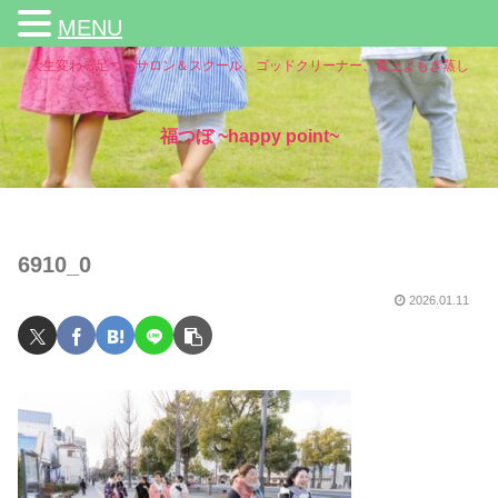
MENU
人生変わる足つぼサロン＆スクール、ゴッドクリーナー、黄土よもぎ蒸し
福つぼ ~happy point~
6910_0
2026.01.11