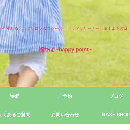
人生変わる足つぼサロン＆スクール、ゴッドクリーナー、黄土よもぎ蒸
福つぼ ~happy point~
施術
ご予約
ブログ
よくあるご質問
お問い合わせ
BASE SHOP