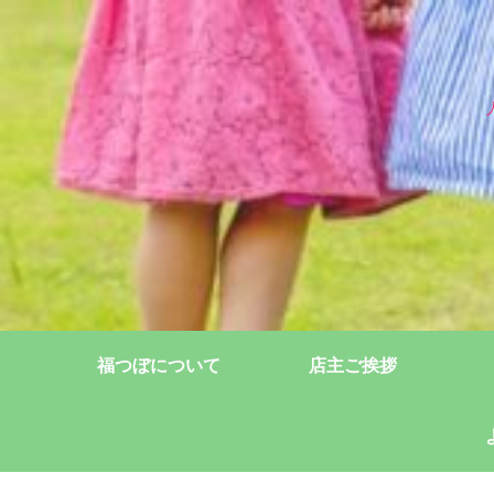
福つぼについて
店主ご挨拶