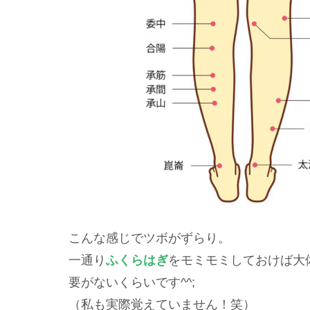
こんな感じでツボがずらり。
一通り
ふくらはぎ
をモミモミしておけば大
要がないくらいです^^;
（私も実際覚えていません！笑）