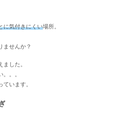
とに気付きにくい
場所。
りませんか？
えました。
い。。。
っています。
ぎ