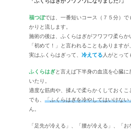
「ふくらはぎがフワフワになりました♪」
福つぼ
では、一番短いコース（７５分）で
かりと流します。
施術の後は、ふくらはぎがフワフワ柔らか
「初めて！」と言われることもありますが
実はふくらはぎって、
冷え
てる
人がとって
ふくらはぎ
と言えば下半身の血流を心臓に
いたり。
適度な筋肉や、揉んで柔らかくしておくこ
でも、
「ふくらはぎを冷やしてはいけない
ん。
「足先が冷える」、「腰が冷える」、「お