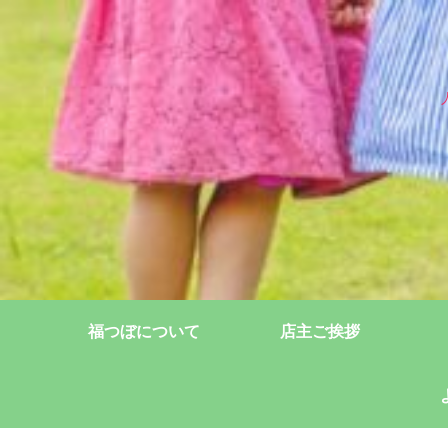
福つぼについて
店主ご挨拶