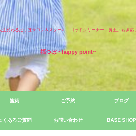
人生変わる足つぼサロン＆スクール、ゴッドクリーナー、黄土よもぎ蒸
福つぼ ~happy point~
施術
ご予約
ブログ
よくあるご質問
お問い合わせ
BASE SHOP