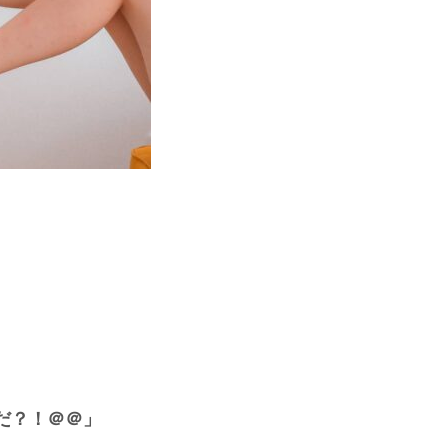
だ？！＠＠」