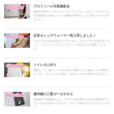
プロフィール写真撮影会
今日の独り言
姫路市手柄のレンタルスペース「アイリス」さんで、プロフィール
写真撮影会♪お得にとっても素敵な写真をたくさん撮っていただき
ました！
足首＆レッグウォーマー再入荷しました！
今日の独り言
サロンで大人気の足首ウォーマー＆レッグウォーマーが再入荷しま
した！リネンとオーガニックコットンの2タイプご用意していま
す。
トイレボム作り
今日の独り言
重曹とクエン酸でトイレボム作り♪重曹とクエン酸はトイレ掃除だ
けでなく、キッチンやお風呂、ほぼすべてのお掃除に使えますよ～
♪
播州織の三重ガーゼタオル
今日の独り言
播州織の小円織物さんと、デザイン会社363°さんの共同開発アイ
テムである三重ガーゼタオル。サロンで使わせていただいています
^^