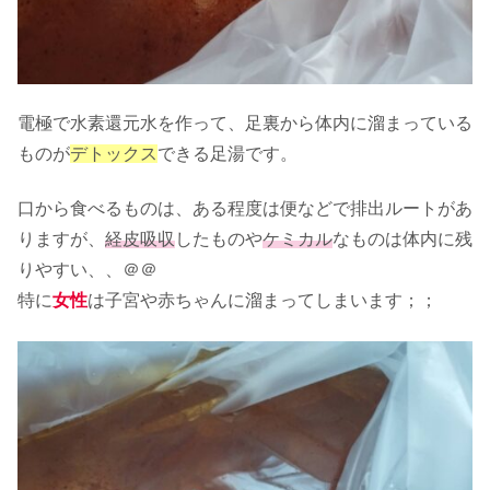
電極で水素還元水を作って、足裏から体内に溜まっている
ものが
デトックス
できる足湯です。
口から食べるものは、ある程度は便などで排出ルートがあ
りますが、
経皮吸収
したものや
ケミカル
なものは体内に残
りやすい、、＠＠
特に
女性
は子宮や赤ちゃんに溜まってしまいます；；