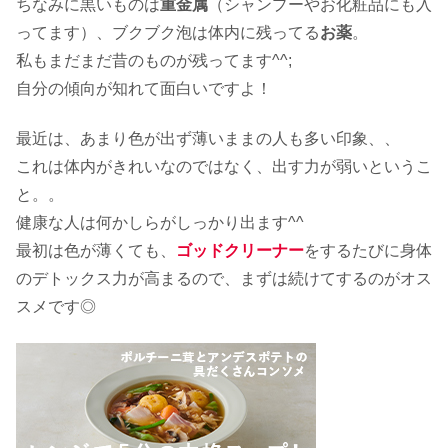
ちなみに黒いものは
重金属
（シャンプーやお化粧品にも入
ってます）、ブクブク泡は体内に残ってる
お薬
。
私もまだまだ昔のものが残ってます^^;
自分の傾向が知れて面白いですよ！
最近は、あまり色が出ず薄いままの人も多い印象、、
これは体内がきれいなのではなく、出す力が弱いというこ
と。。
健康な人は何かしらがしっかり出ます^^
最初は色が薄くても、
ゴッドクリーナー
をするたびに身体
のデトックス力が高まるので、まずは続けてするのがオス
スメです◎