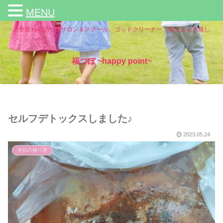
MENU
人生変わる足つぼサロン＆スクール、ゴッドクリーナー、黄土よもぎ蒸し
福つぼ ~happy point~
セルフデトックスしました♪
2023.05.24
今日の独り言