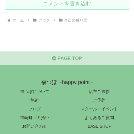
コメントを書き込む
ホーム
ブログ
今日の独り言
PAGE TOP
福つぼ ~happy point~
福つぼについて
店主ご挨拶
施術
ご予約
ブログ
スクール・イベント
福崎町ゴミ拾い
よくあるご質問
お問い合わせ
BASE SHOP