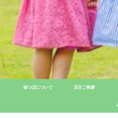
福つぼについて
店主ご挨拶