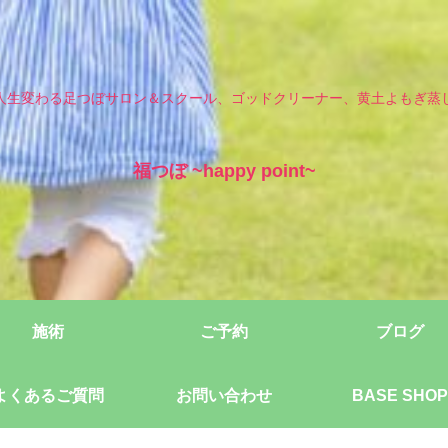
人生変わる足つぼサロン＆スクール、ゴッドクリーナー、黄土よもぎ蒸
福つぼ ~happy point~
施術
ご予約
ブログ
よくあるご質問
お問い合わせ
BASE SHOP