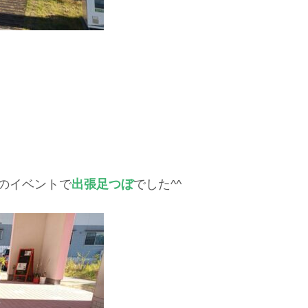
のイベントで
出張足つぼ
でした^^