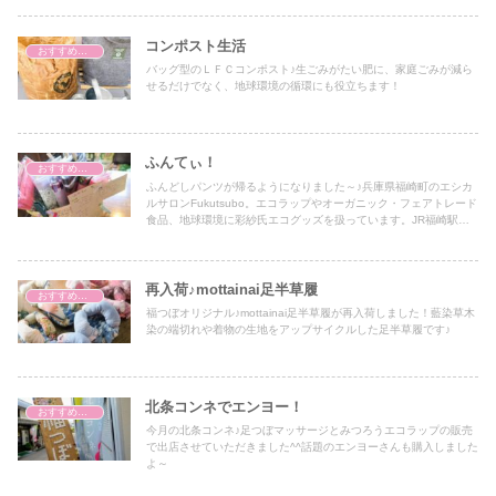
コンポスト生活
おすすめアイテム
バッグ型のＬＦＣコンポスト♪生ごみがたい肥に、家庭ごみが減ら
せるだけでなく、地球環境の循環にも役立ちます！
ふんてぃ！
おすすめアイテム
ふんどしパンツが帰るようになりました～♪兵庫県福崎町のエシカ
ルサロンFukutsubo。エコラップやオーガニック・フェアトレード
食品、地球環境に彩紗氏エコグッズを扱っています。JR福崎駅近
くで姫路市、神戸市、加西市、宍粟市、三木市、小野市、たつの
市、朝来市からもアクセス抜群です。
再入荷♪mottainai足半草履
おすすめアイテム
福つぼオリジナル♪mottainai足半草履が再入荷しました！藍染草木
染の端切れや着物の生地をアップサイクルした足半草履です♪
北条コンネでエンヨー！
おすすめアイテム
今月の北条コンネ♪足つぼマッサージとみつろうエコラップの販売
で出店させていただきました^^話題のエンヨーさんも購入しました
よ～