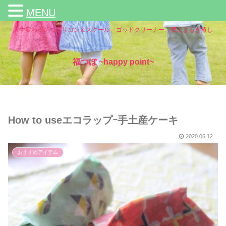
MENU
人生変わる足つぼサロン＆スクール、ゴッドクリーナー、黄土よもぎ蒸し
福つぼ ~happy point~
How to useエコラップｰ手土産ケーキ
2020.06.12
おすすめアイテム