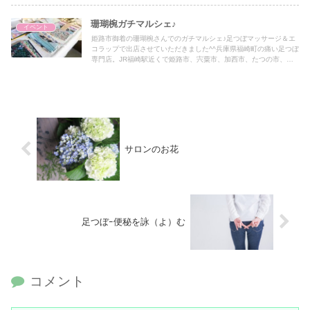
珊瑚椀ガチマルシェ♪
イベント
姫路市御着の珊瑚椀さんでのガチマルシェ♪足つぼマッサージ＆エ
コラップで出店させていただきました^^兵庫県福崎町の痛い足つぼ
専門店。JR福崎駅近くで姫路市、宍粟市、加西市、たつの市、三
木市、小野市、朝来市からもアクセス抜群です♪
サロンのお花
足つぼｰ便秘を詠（よ）む
コメント