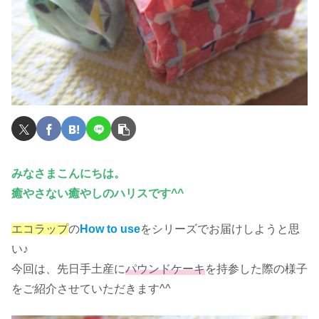
みなさまこんにちは。
癒やさない癒やしのハリスです^^
エコラップ
の
How to use
をシリーズでお届けしようと思
い♪
今回は、先日手土産に
パウンドケーキ
を持参した際の様子
をご紹介させていただきます^^