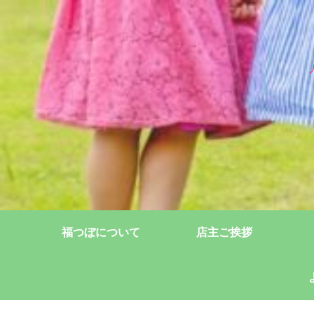
福つぼについて
店主ご挨拶