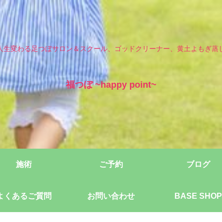
人生変わる足つぼサロン＆スクール、ゴッドクリーナー、黄土よもぎ蒸
福つぼ ~happy point~
施術
ご予約
ブログ
よくあるご質問
お問い合わせ
BASE SHOP