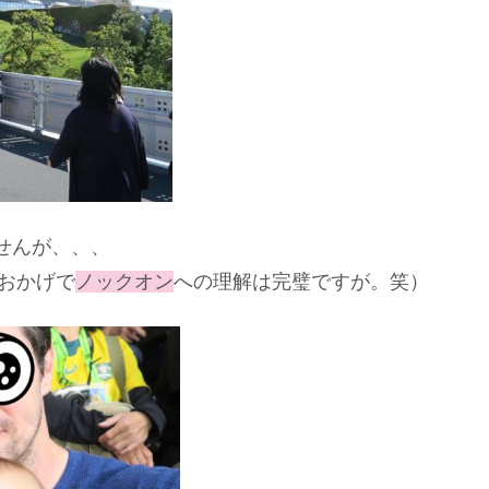
せんが、、、
おかげで
ノックオン
への理解は完璧ですが。笑）