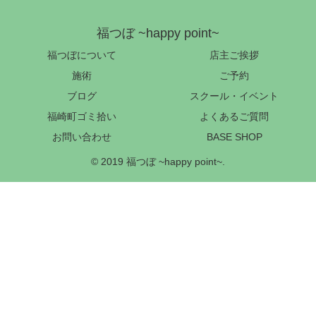
福つぼ ~happy point~
福つぼについて
店主ご挨拶
施術
ご予約
ブログ
スクール・イベント
福崎町ゴミ拾い
よくあるご質問
お問い合わせ
BASE SHOP
© 2019 福つぼ ~happy point~.