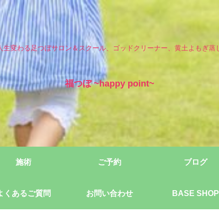
人生変わる足つぼサロン＆スクール、ゴッドクリーナー、黄土よもぎ蒸
福つぼ ~happy point~
施術
ご予約
ブログ
よくあるご質問
お問い合わせ
BASE SHOP