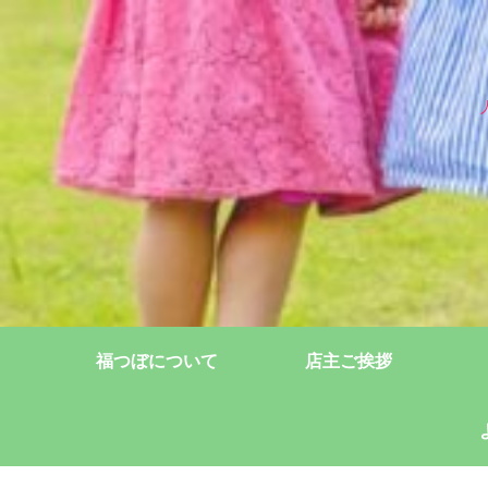
福つぼについて
店主ご挨拶