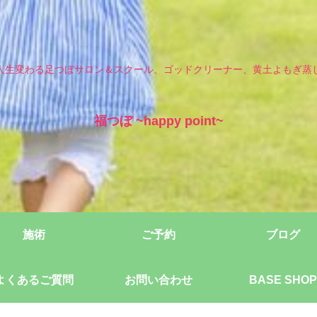
人生変わる足つぼサロン＆スクール、ゴッドクリーナー、黄土よもぎ蒸
福つぼ ~happy point~
施術
ご予約
ブログ
よくあるご質問
お問い合わせ
BASE SHOP