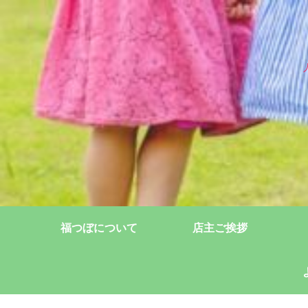
福つぼについて
店主ご挨拶