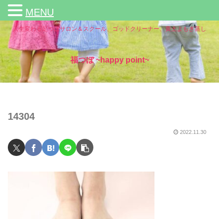
MENU
人生変わる足つぼサロン＆スクール、ゴッドクリーナー、黄土よもぎ蒸し
福つぼ ~happy point~
14304
2022.11.30