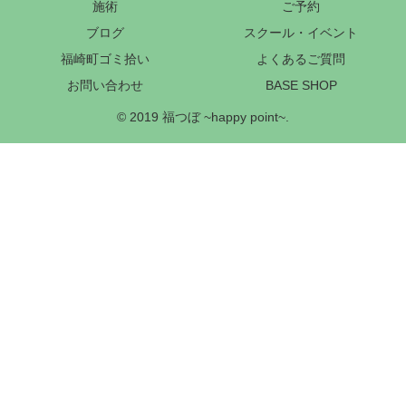
施術
ご予約
ブログ
スクール・イベント
福崎町ゴミ拾い
よくあるご質問
お問い合わせ
BASE SHOP
© 2019 福つぼ ~happy point~.