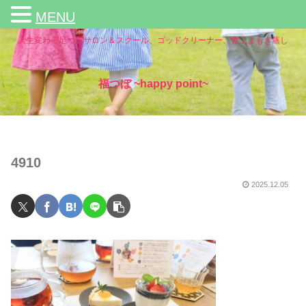
MENU
人生変わる足つぼサロン＆スクール、ゴッドクリーナー、黄土よもぎ蒸し
福つぼ ~happy point~
4910
2025.12.05