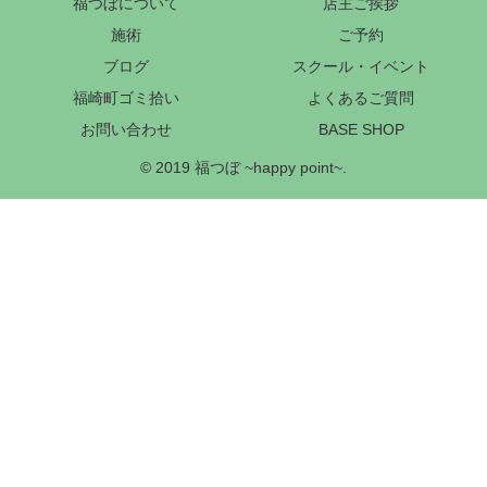
福つぼについて
店主ご挨拶
施術
ご予約
ブログ
スクール・イベント
福崎町ゴミ拾い
よくあるご質問
お問い合わせ
BASE SHOP
© 2019 福つぼ ~happy point~.