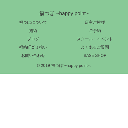
福つぼ ~happy point~
福つぼについて
店主ご挨拶
施術
ご予約
ブログ
スクール・イベント
福崎町ゴミ拾い
よくあるご質問
お問い合わせ
BASE SHOP
© 2019 福つぼ ~happy point~.