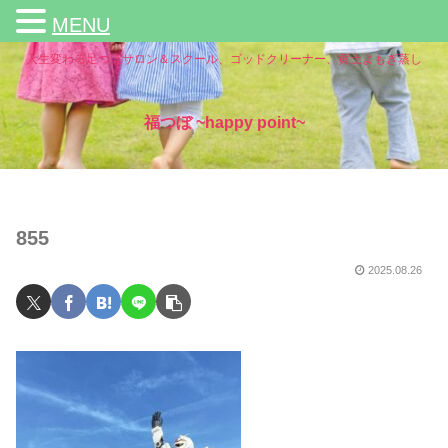
MENU
人生変わる足つぼサロン＆スクール、ゴッドクリーナー、黄土よもぎ蒸し
福つぼ ~happy point~
855
2025.08.26