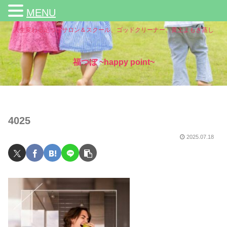
MENU
人生変わる足つぼサロン＆スクール、ゴッドクリーナー、黄土よもぎ蒸し
福つぼ ~happy point~
4025
2025.07.18