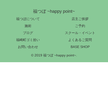
福つぼ ~happy point~
福つぼについて
店主ご挨拶
施術
ご予約
ブログ
スクール・イベント
福崎町ゴミ拾い
よくあるご質問
お問い合わせ
BASE SHOP
© 2019 福つぼ ~happy point~.