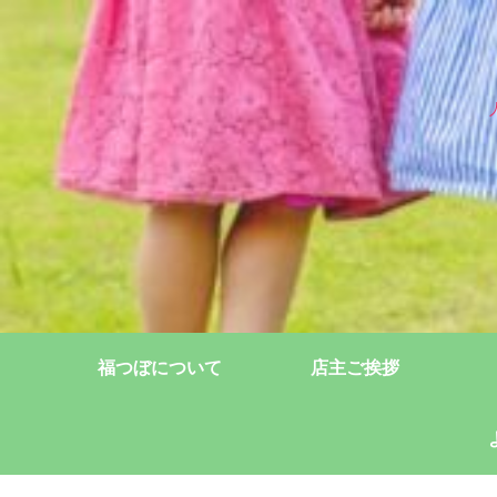
福つぼについて
店主ご挨拶