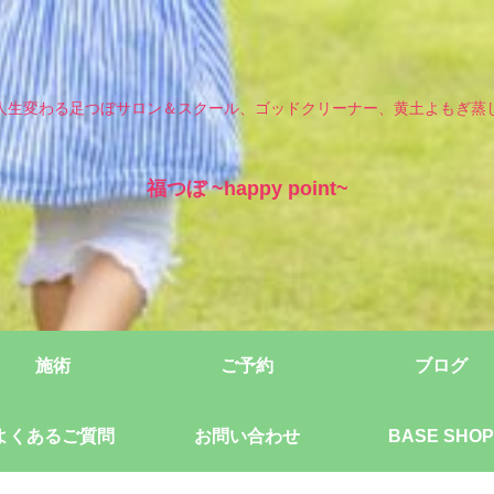
人生変わる足つぼサロン＆スクール、ゴッドクリーナー、黄土よもぎ蒸
福つぼ ~happy point~
施術
ご予約
ブログ
よくあるご質問
お問い合わせ
BASE SHOP