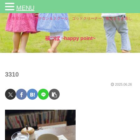
MENU
人生変わる足つぼサロン＆スクール、ゴッドクリーナー、黄土よもぎ蒸し
福つぼ ~happy point~
3310
2025.06.26