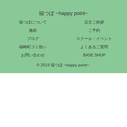
福つぼ ~happy point~
福つぼについて
店主ご挨拶
施術
ご予約
ブログ
スクール・イベント
福崎町ゴミ拾い
よくあるご質問
お問い合わせ
BASE SHOP
© 2019 福つぼ ~happy point~.