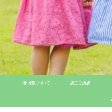
福つぼについて
店主ご挨拶