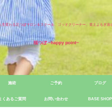
人生変わる足つぼサロン＆スクール、ゴッドクリーナー、黄土よもぎ蒸
福つぼ ~happy point~
施術
ご予約
ブログ
よくあるご質問
お問い合わせ
BASE SHOP