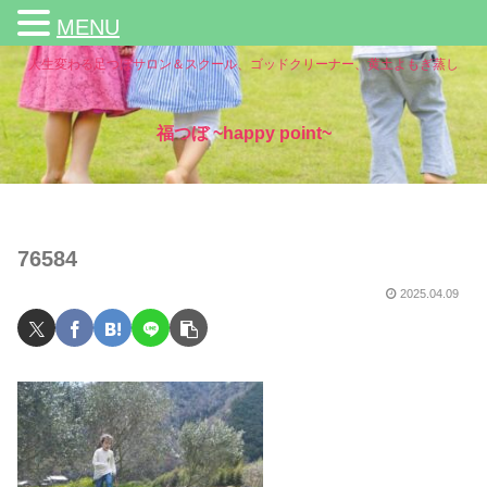
MENU
人生変わる足つぼサロン＆スクール、ゴッドクリーナー、黄土よもぎ蒸し
福つぼ ~happy point~
76584
2025.04.09