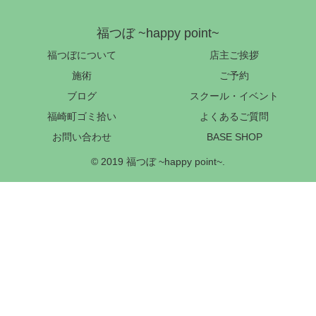
福つぼ ~happy point~
福つぼについて
店主ご挨拶
施術
ご予約
ブログ
スクール・イベント
福崎町ゴミ拾い
よくあるご質問
お問い合わせ
BASE SHOP
© 2019 福つぼ ~happy point~.