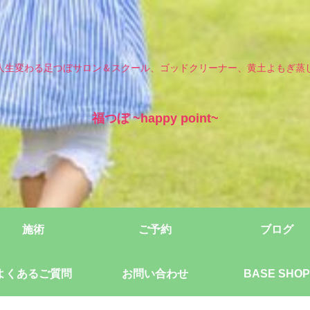
人生変わる足つぼサロン＆スクール、ゴッドクリーナー、黄土よもぎ蒸
福つぼ ~happy point~
施術
ご予約
ブログ
よくあるご質問
お問い合わせ
BASE SHOP