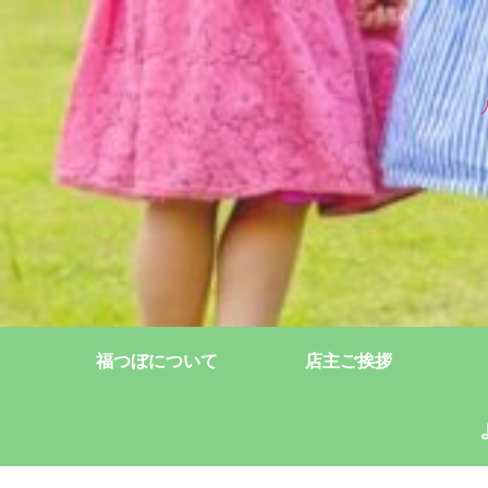
福つぼについて
店主ご挨拶