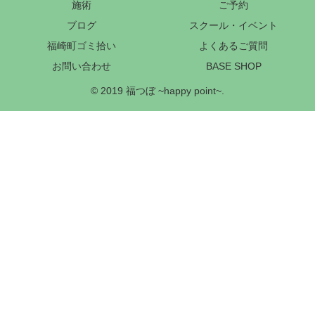
施術
ご予約
ブログ
スクール・イベント
福崎町ゴミ拾い
よくあるご質問
お問い合わせ
BASE SHOP
© 2019 福つぼ ~happy point~.