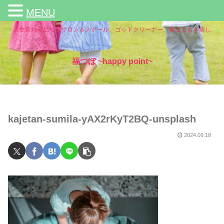
MENU
人生変わる足つぼサロン＆スクール、ゴッドクリーナー、黄土よもぎ蒸し
福つぼ ~happy point~
kajetan-sumila-yAX2rKyT2BQ-unsplash
2024.09.18