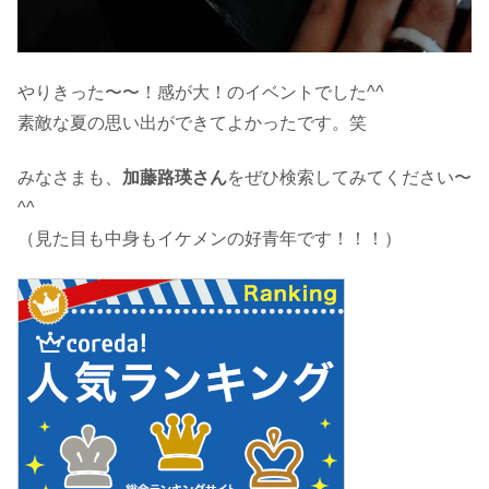
やりきった〜〜！感が大！のイベントでした^^
素敵な夏の思い出ができてよかったです。笑
みなさまも、
加藤路瑛さん
をぜひ検索してみてください〜
^^
（見た目も中身もイケメンの好青年です！！！）