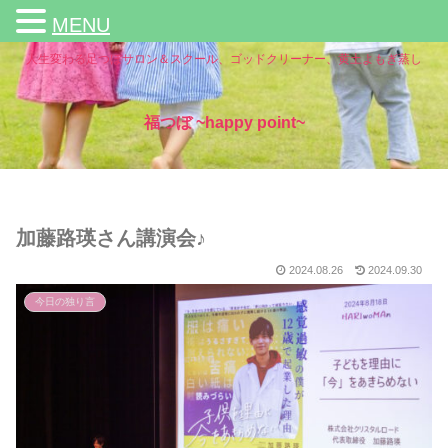
MENU
人生変わる足つぼサロン＆スクール、ゴッドクリーナー、黄土よもぎ蒸し
福つぼ ~happy point~
加藤路瑛さん講演会♪
2024.08.26
2024.09.30
今日の独り言