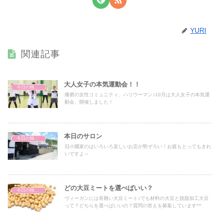
YURI
関連記事
大人女子の本気運動会！！
今日の独り言
播磨の女性コミュニティ、ハリウーマン♪10月は大人女子の本気運
動会、開催しました！
本日のサロン
今日の独り言
旧小國家のはいろいろ楽しいお店が勢ぞろい！お庭もとってもきれ
いですよ～
どの大豆ミートを選べばいい？
今日の独り言
ヴィーガンには有難い大豆ミート♪でも材料の大豆と脱脂加工大豆
って？どちらを選べばいいの？質問の答えを募集しています^^