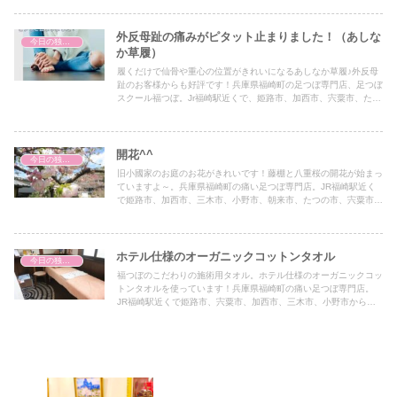
外反母趾の痛みがピタット止まりました！（あしな
今日の独り言
か草履）
履くだけで仙骨や重心の位置がきれいになるあしなか草履♪外反母
趾のお客様からも好評です！兵庫県福崎町の足つぼ専門店、足つぼ
スクール福つぼ。Jr福崎駅近くで、姫路市、加西市、宍粟市、たつ
の市、朝来市、養父市、加古川市、高砂市、西脇市、加東市、三木
市、小野市、岡山からもアクセス抜群です♪官足法ベースの台湾式
足つぼ、足つぼスクールセラピスト養成講座のほか、ゴッドクリー
ナー、黄土よもぎ蒸し、トウリーディング（コーチング）も受けら
開花^^
今日の独り言
れます。
旧小國家のお庭のお花がきれいです！藤棚と八重桜の開花が始まっ
ていますよ～。兵庫県福崎町の痛い足つぼ専門店。JR福崎駅近く
で姫路市、加西市、三木市、小野市、朝来市、たつの市、宍粟市か
らもアクセス抜群です♪台湾式官足法足つぼ。
ホテル仕様のオーガニックコットンタオル
今日の独り言
福つぼのこだわりの施術用タオル。ホテル仕様のオーガニックコッ
トンタオルを使っています！兵庫県福崎町の痛い足つぼ専門店。
JR福崎駅近くで姫路市、宍粟市、加西市、三木市、小野市からも
アクセス抜群です♪