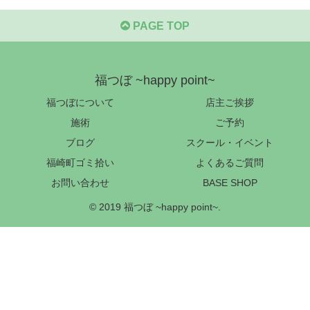
PAGE TOP
福つぼ ~happy point~
福つぼについて
店主ご挨拶
施術
ご予約
ブログ
スクール・イベント
福崎町ゴミ拾い
よくあるご質問
お問い合わせ
BASE SHOP
© 2019 福つぼ ~happy point~.