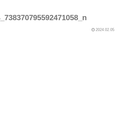
4_738370795592471058_n
2024.02.05