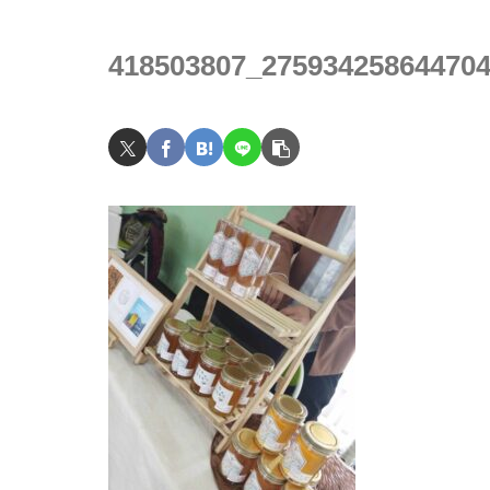
418503807_27593425864470