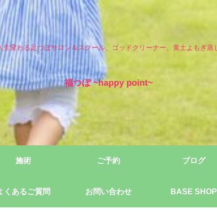
人生変わる足つぼサロン＆スクール、ゴッドクリーナー、黄土よもぎ蒸
福つぼ ~happy point~
施術
ご予約
ブログ
よくあるご質問
お問い合わせ
BASE SHOP