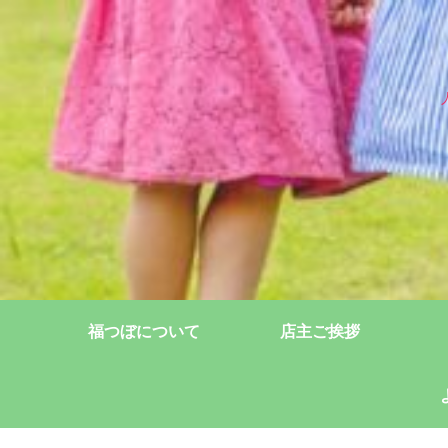
福つぼについて
店主ご挨拶