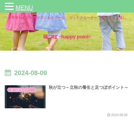
MENU
人生変わる足つぼサロン＆スクール、ゴッドクリーナー、黄土よもぎ蒸し
福つぼ ~happy point~
2024-08-09
秋が立つ～立秋の養生と足つぼポイント～
足つぼブログ（東洋医学）
2024.08.09