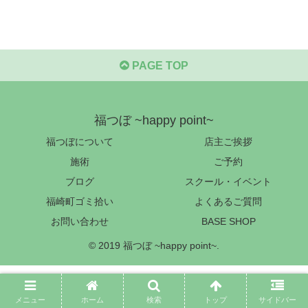
PAGE TOP
福つぼ ~happy point~
福つぼについて
店主ご挨拶
施術
ご予約
ブログ
スクール・イベント
福崎町ゴミ拾い
よくあるご質問
お問い合わせ
BASE SHOP
© 2019 福つぼ ~happy point~.
メニュー
ホーム
検索
トップ
サイドバー