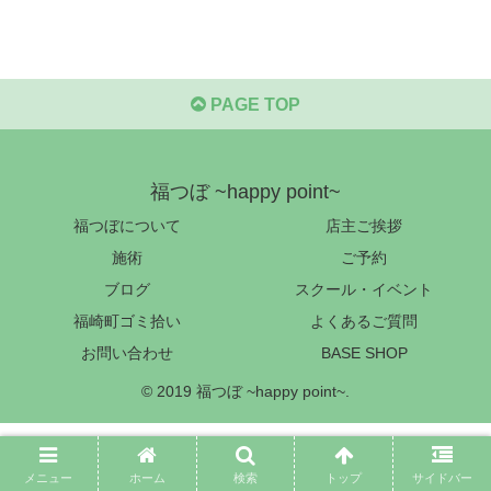
PAGE TOP
福つぼ ~happy point~
福つぼについて
店主ご挨拶
施術
ご予約
ブログ
スクール・イベント
福崎町ゴミ拾い
よくあるご質問
お問い合わせ
BASE SHOP
© 2019 福つぼ ~happy point~.
メニュー
ホーム
検索
トップ
サイドバー