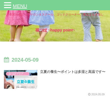
MENU
人生変わる足つぼサロン＆スクール、ゴッドクリーナー、黄土よもぎ蒸し
福つぼ ~happy point~
2024-05-09
立夏の養生〜ポイントは多湿と高温です〜
足つぼブログ（東洋医学）
2024.05.09